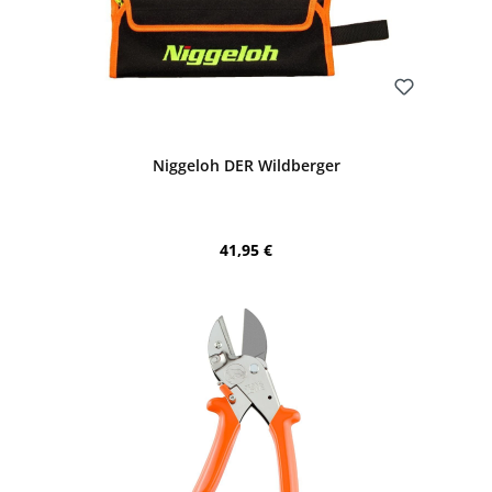
Bewerten
Niggeloh DER Wildberger
Regulärer Preis:
41,95 €