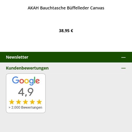
Durchschnittliche Bewertung von 4.88 von 5 Sternen
AKAH Bauchtasche Büffelleder Canvas
Regulärer Preis:
38,95 €
Newsletter
Kundenbewertungen