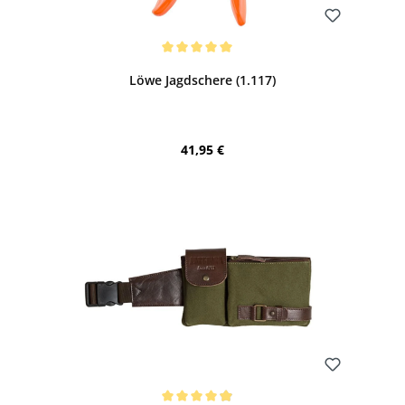
Bewerten
Durchschnittliche Bewertung von 5 von 5 Sternen
Löwe Jagdschere (1.117)
Regulärer Preis:
41,95 €
Bewerten