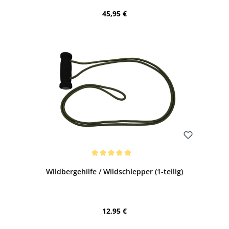
Regulärer Preis:
45,95 €
Bewerten
Durchschnittliche Bewertung von 5 von 5 Sternen
Wildbergehilfe / Wildschlepper (1-teilig)
Regulärer Preis:
12,95 €