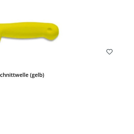
hnittwelle (gelb)
Preis: