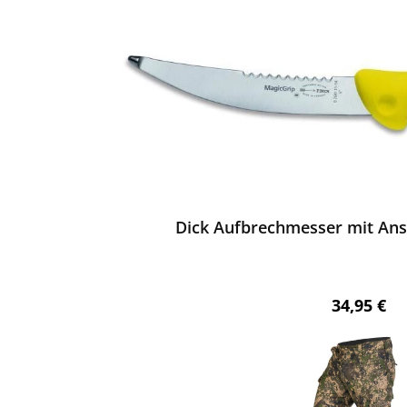
ewerten
Dick Aufbrechmesser mit Ansc
Regulärer 
34,95 €