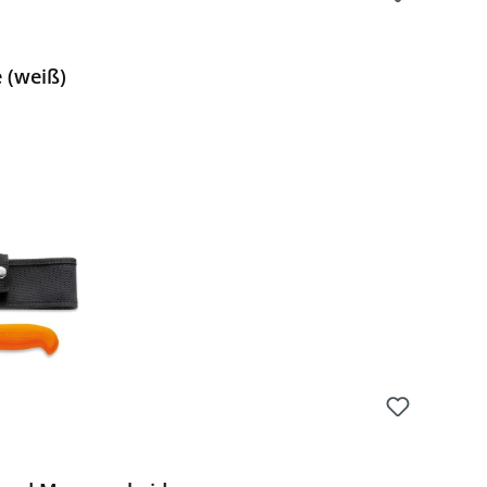
 (weiß)
Preis: