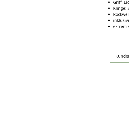
Griff: E
Klinge:
Rockwel
inklusi
extrem 
Kunde
Produ