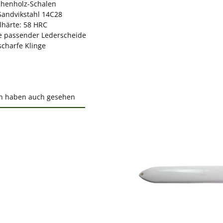
ichenholz-Schalen
 Sandvikstahl 14C28
lhärte: 58 HRC
ve passender Lederscheide
scharfe Klinge
n haben auch gesehen
ktgalerie überspringen