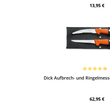
Regulärer 
13,95 €
ewerten
chnittliche Bewertung von 4.75 von 5 Sternen
Dick Aufbrech- und Ringelmess
Regulärer 
62,95 €