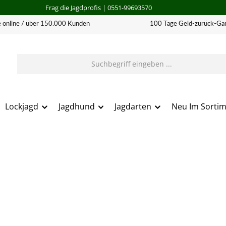
Frag die Jagdprofis
| 0551-99693570
 online / über 150.000 Kunden
100 Tage Geld-zurück-Gar
Lockjagd
Jagdhund
Jagdarten
Neu Im Sorti
erie überspringen