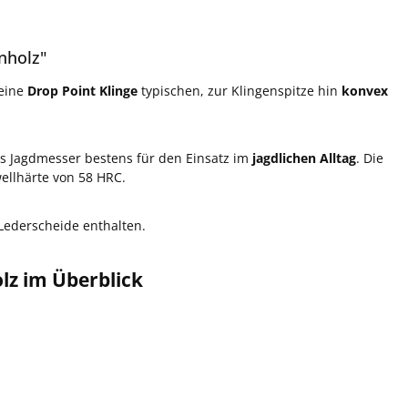
nholz"
 eine
Drop Point Klinge
typischen, zur Klingenspitze hin
konvex
as Jagdmesser bestens für den Einsatz im
jagdlichen Alltag
. Die
wellhärte von 58 HRC.
 Lederscheide enthalten.
lz im Überblick