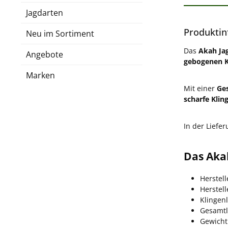
Jagdarten
Produktin
Neu im Sortiment
Das
Akah Ja
Angebote
gebogenen K
Marken
Mit einer
Ge
scharfe Klin
In der Liefe
Das Akah
Herstel
Herstel
Klingen
Gesamtl
Gewicht