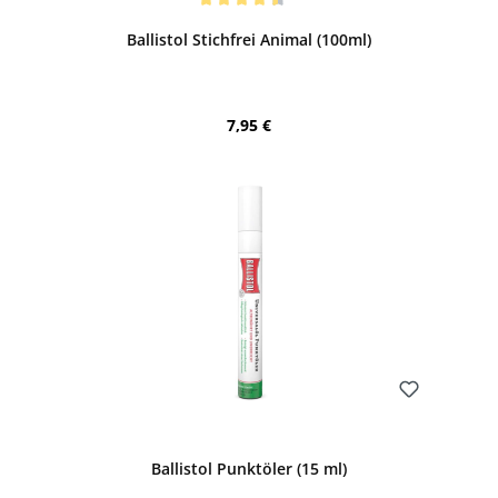
Durchschnittliche Bewertung von 4.5 von 5 Sternen
Ballistol Stichfrei Animal (100ml)
Regulärer Preis:
7,95 €
Bewerten
Ballistol Punktöler (15 ml)