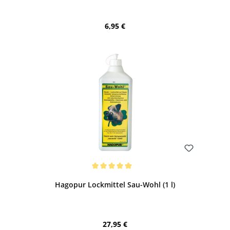
Regulärer Preis:
6,95 €
Bewerten
Durchschnittliche Bewertung von 5 von 5 Sternen
Hagopur Lockmittel Sau-Wohl (1 l)
Regulärer Preis:
27,95 €