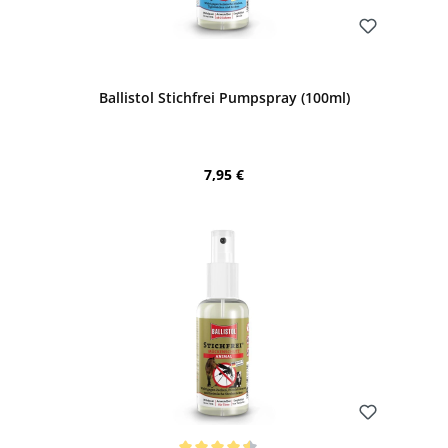
Bewerten
Ballistol Stichfrei Pumpspray (100ml)
Regulärer Preis:
7,95 €
Bewerten