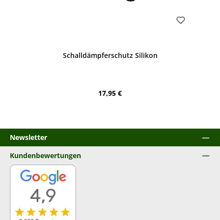
Bewerten
Schalldämpferschutz Silikon
Regulärer Preis:
17,95 €
Newsletter
Kundenbewertungen