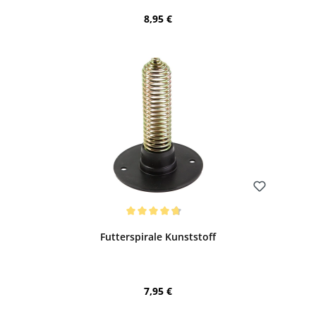
Regulärer Preis:
8,95 €
Bewerten
Durchschnittliche Bewertung von 4.67 von 5 Sternen
Futterspirale Kunststoff
Regulärer Preis:
7,95 €