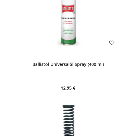
Bewerten
Ballistol Universalöl Spray (400 ml)
Regulärer Preis:
12,95 €