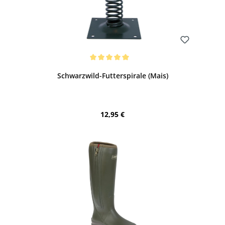
Bewerten
Durchschnittliche Bewertung von 5 von 5 Sternen
Schwarzwild-Futterspirale (Mais)
Regulärer Preis:
12,95 €