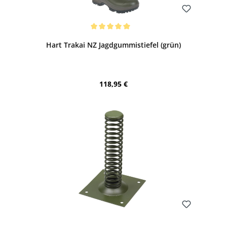
Bewerten
Durchschnittliche Bewertung von 5 von 5 Sternen
Hart Trakai NZ Jagdgummistiefel (grün)
Regulärer Preis:
118,95 €
Bewerten