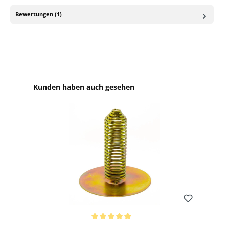
Bewertungen (1)
Produktgalerie überspringen
Kunden haben auch gesehen
Bewerten
Durchschnittliche Bewertung von 5 von 5 Sternen