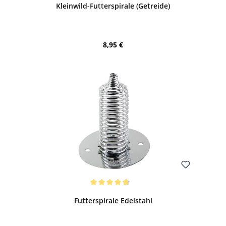
Kleinwild-Futterspirale (Getreide)
Regulärer Preis:
8,95 €
Bewerten
Durchschnittliche Bewertung von 4.8 von 5 Sternen
Futterspirale Edelstahl