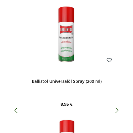
Bewerten
Ballistol Universalöl Spray (200 ml)
Regulärer Preis:
8,95 €