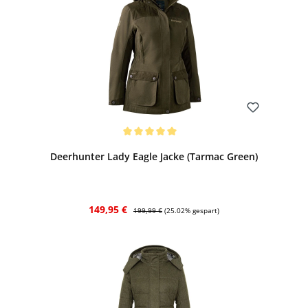
Bewerten
Durchschnittliche Bewertung von 5 von 5 Sternen
Deerhunter Lady Eagle Jacke (Tarmac Green)
Verkaufspreis:
Regulärer Preis:
149,95 €
199,99 €
(25.02% gespart)