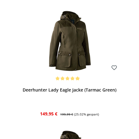
Bewerten
Durchschnittliche Bewertung von 5 von 5 Sternen
Deerhunter Lady Eagle Jacke (Tarmac Green)
Verkaufspreis:
Regulärer Preis:
149,95 €
199,99 €
(25.02% gespart)