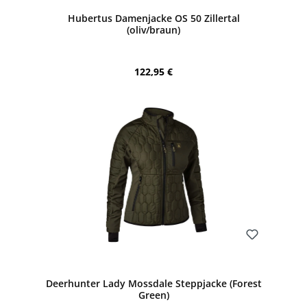
Durchschnittliche Bewertung von 5 von 5 Sternen
Hubertus Damenjacke OS 50 Zillertal
(oliv/braun)
Regulärer Preis:
122,95 €
Bewerten
Deerhunter Lady Mossdale Steppjacke (Forest
Green)