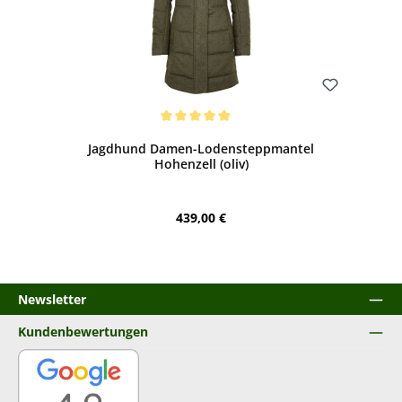
Bewerten
Durchschnittliche Bewertung von 5 von 5 Sternen
Jagdhund Damen-Lodensteppmantel
Hohenzell (oliv)
Regulärer Preis:
439,00 €
Newsletter
Kundenbewertungen