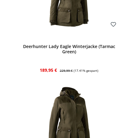
Bewerten
Deerhunter Lady Eagle Winterjacke (Tarmac
Green)
Verkaufspreis:
Regulärer Preis:
189,95 €
229,99 €
(17.41% gespart)