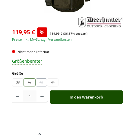
119,95 €
%
189,99 €
(36.87% gespart)
Preise inkl. MwSt. zzgl. Versandkosten
Nicht mehr lieferbar
Größenberater
auswählen
Größe
38
40
42
44
(Diese Option ist zurzeit nicht verfügbar.)
(Diese Option ist zurzeit nicht verfügbar.)
Produkt Anzahl: Gib den gewünschten Wert ein oder benutze die Schaltfläche
In den Warenkorb