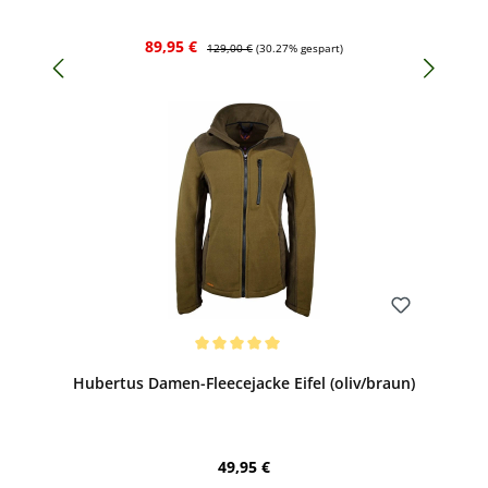
Verkaufspreis:
Regulärer Preis:
89,95 €
129,00 €
(30.27% gespart)
Bewerten
Durchschnittliche Bewertung von 5 von 5 Sternen
Hubertus Damen-Fleecejacke Eifel (oliv/braun)
Regulärer Preis:
49,95 €