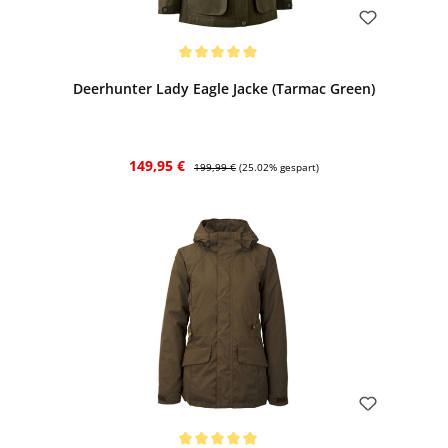
Bewerten
Durchschnittliche Bewertung von 5 von 5 Sternen
Deerhunter Lady Eagle Jacke (Tarmac Green)
Verkaufspreis:
Regulärer Preis:
149,95 €
199,99 €
(25.02% gespart)
Bewerten