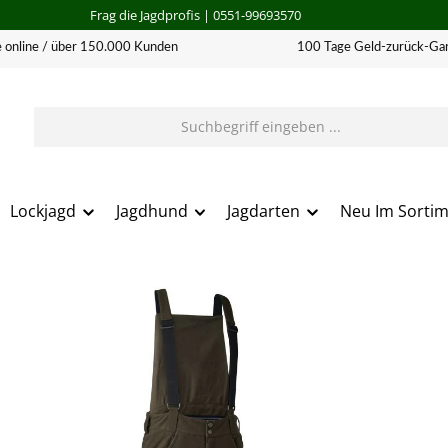
Frag die Jagdprofis
| 0551-99693570
 online / über 150.000 Kunden
100 Tage Geld-zurück-Gar
Lockjagd
Jagdhund
Jagdarten
Neu Im Sorti
erie überspringen