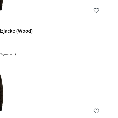
zjacke (Wood)
:
5% gespart)