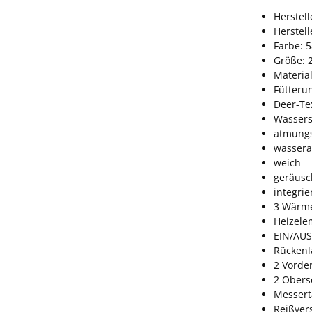
Herstel
Herstel
Farbe: 
Größe: 
Material
Fütteru
Deer-Te
Wassers
atmungs
wassera
weich
geräus
integrie
3 Wärm
Heizele
EIN/AUS
Rückenl
2 Vorde
2 Obers
Messert
Reißver