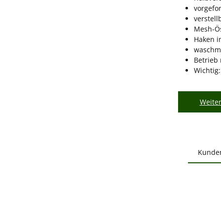
vorgefo
verstel
Mesh-Ös
Haken i
waschma
Betrieb
Wichtig
Weiter
Kunde
Produ