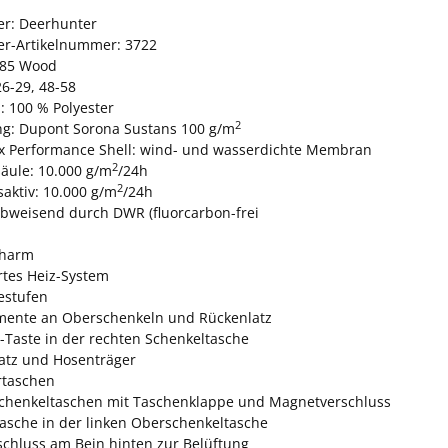
ler: Deerhunter
ler-Artikelnummer: 3722
585 Wood
26-29, 48-58
: 100 % Polyester
2
ng: Dupont Sorona Sustans 100 g/m
x Performance Shell: wind- und wasserdichte Membran
2
äule: 10.000 g/m
/24h
2
aktiv: 10.000 g/m
/24h
bweisend durch DWR (fluorcarbon-frei
charm
rtes Heiz-System
estufen
mente an Oberschenkeln und Rückenlatz
-Taste in der rechten Schenkeltasche
atz und Hosenträger
rtaschen
chenkeltaschen mit Taschenklappe und Magnetverschluss
asche in der linken Oberschenkeltasche
schluss am Bein hinten zur Belüftung