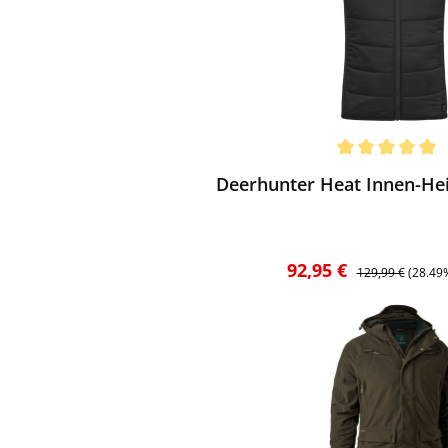
ewerten
chnittliche Bewertung von 5 von 5 Sternen
Deerhunter Heat Innen-Hei
Verkaufspreis:
Regulärer Preis:
92,95 €
129,99 €
(28.49