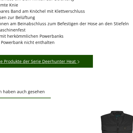
rmte Knie
lbares Band am Knöchel mit Klettverschluss
en zur Belüftung
nnen am Beinabschluss zum Befestigen der Hose an den Stiefeln
schinenfest
 mit herkömmlichen Powerbanks
: Powerbank nicht enthalten
e Produkte der Serie Deerhunter Heat
n haben auch gesehen
ktgalerie überspringen