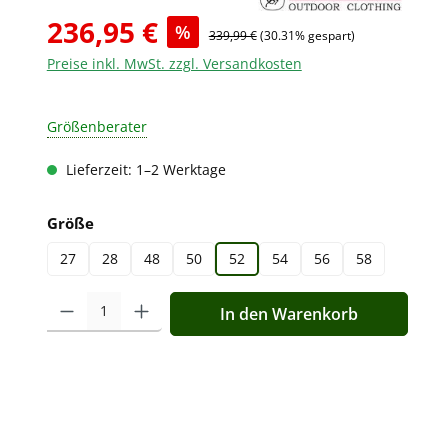
236,95 €
%
339,99 €
(30.31% gespart)
Preise inkl. MwSt. zzgl. Versandkosten
Größenberater
Lieferzeit: 1–2 Werktage
auswählen
Größe
27
28
48
50
52
54
56
58
Produkt Anzahl: Gib den gewünschten Wert ein oder benutz
In den Warenkorb