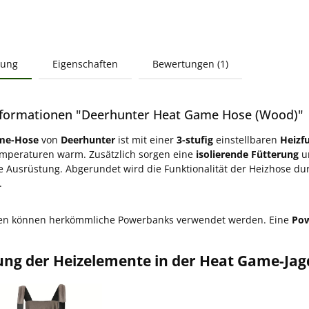
bung
Eigenschaften
Bewertungen (1)
formationen "Deerhunter Heat Game Hose (Wood)"
me-Hose
von
Deerhunter
ist mit einer
3-stufig
einstellbaren
Heizf
emperaturen warm. Zusätzlich sorgen eine
isolierende Fütterung
un
e Ausrüstung. Abgerundet wird die Funktionalität der Heizhose du
.
en können herkömmliche Powerbanks verwendet werden. Eine
Pow
rung der Heizelemente in der Heat Game-Ja