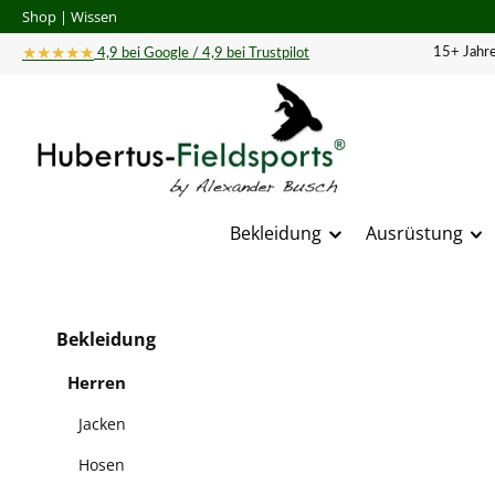
Shop
|
Wissen
 Hauptinhalt springen
Zur Suche springen
Zur Hauptnavigation springen
★★★★★
15+ Jahre
4,9 bei Google / 4,9 bei Trustpilot
Bekleidung
Ausrüstung
Bildergal
Bekleidung
Herren
Jacken
Hosen