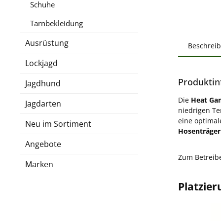
Schuhe
Tarnbekleidung
Ausrüstung
Beschrei
Lockjagd
Produktin
Jagdhund
Die
Heat Ga
Jagdarten
niedrigen T
eine optimal
Neu im Sortiment
Hosenträger
Angebote
Zum Betreib
Marken
Platzie