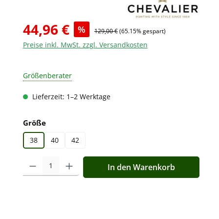
44,96 €
%
129,00 €
(65.15% gespart)
Preise inkl. MwSt. zzgl. Versandkosten
Größenberater
Lieferzeit: 1–2 Werktage
auswählen
Größe
38
40
42
Produkt Anzahl: Gib den gewünschten Wert ein oder benutz
In den Warenkorb