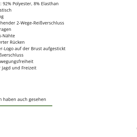
: 92% Polyester, 8% Elasthan
stisch
ng
hender 2-Wege-Reißverschluss
ragen
ck-Nähte
erter Rücken
r-Logo auf der Brust aufgestickt
ßverschluss
wegungsfreiheit
r Jagd und Freizeit
n haben auch gesehen
ktgalerie überspringen