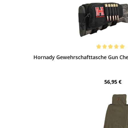
ewerten
chnittliche Bewertung von 5 von 5 Sternen
Hornady Gewehrschafttasche Gun Chee
Regulärer 
56,95 €