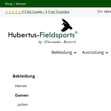
Shop
|
Wissen
 Hauptinhalt springen
Zur Suche springen
Zur Hauptnavigation springen
★★★★★
15+ Jahre
4,9 bei Google / 4,9 bei Trustpilot
Bekleidung
Ausrüstung
Bildergal
Bekleidung
Herren
Damen
Jacken