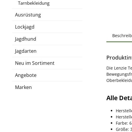
Tarnbekleidung
Ausrüstung
Lockjagd
Beschrei
Jagdhund
Jagdarten
Produktin
Neu im Sortiment
Die Lenzie T
Bewegungsfre
Angebote
Oberbekleid
Marken
Alle Det
Herstell
Herstel
Farbe: 
Größe: 3