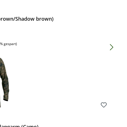
e brown/Shadow brown)
:
6% gespart)
t langarm (Camo)