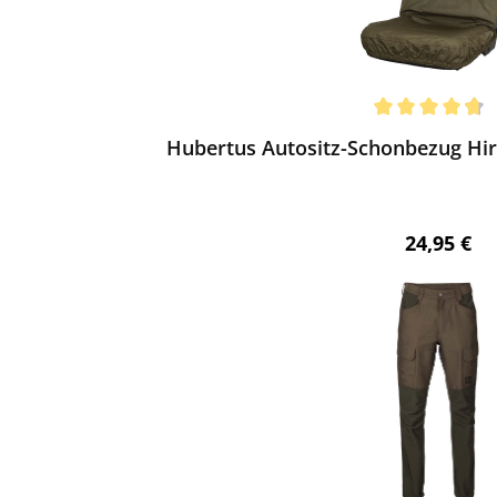
ewerten
chnittliche Bewertung von 4.75 von 5 Sternen
Hubertus Autositz-Schonbezug Hir
Regulärer 
24,95 €