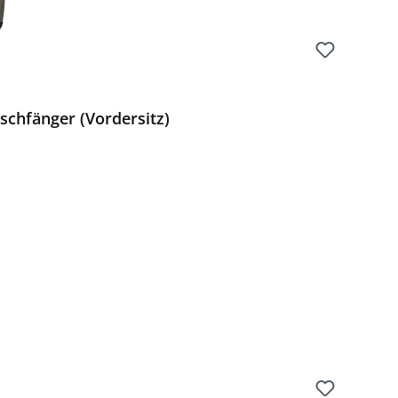
schfänger (Vordersitz)
Preis: