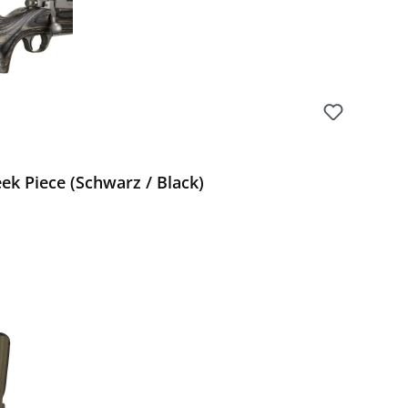
k Piece (Schwarz / Black)
Preis: