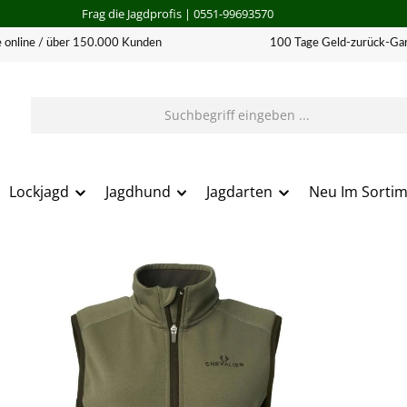
Frag die Jagdprofis
| 0551-99693570
 online / über 150.000 Kunden
100 Tage Geld-zurück-Gar
Lockjagd
Jagdhund
Jagdarten
Neu Im Sorti
erie überspringen