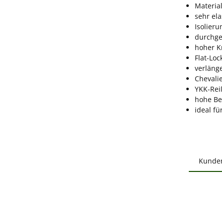
Material
sehr ela
Isolieru
durchge
hoher K
Flat-Lo
verläng
Chevalie
YKK-Rei
hohe Be
ideal fü
Kunde
Produ