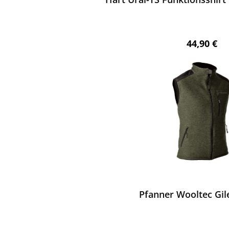
Regulärer 
44,90 €
ewerten
Pfanner Wooltec Gil