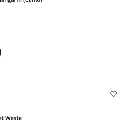
Preis:
et Weste