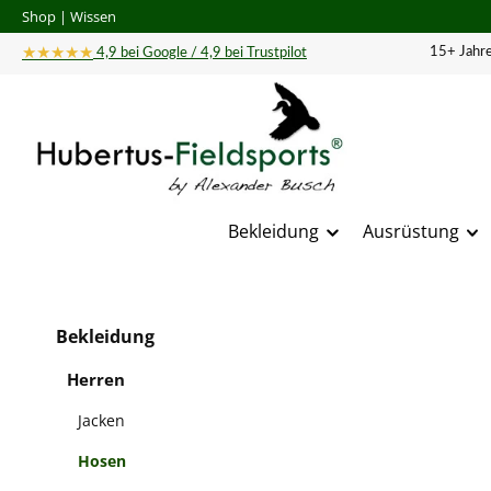
Shop
|
Wissen
 Hauptinhalt springen
Zur Suche springen
Zur Hauptnavigation springen
★★★★★
15+ Jahre
4,9 bei Google / 4,9 bei Trustpilot
Bekleidung
Ausrüstung
Bildergal
Bekleidung
Herren
Jacken
Hosen