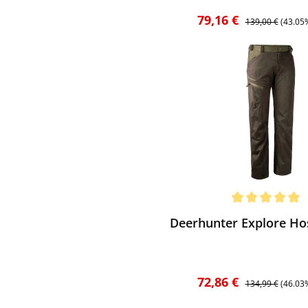
Verkaufspreis:
Regulärer Preis:
79,16 €
139,00 €
(43.05
ewerten
chnittliche Bewertung von 5 von 5 Sternen
Deerhunter Explore Ho
Verkaufspreis:
Regulärer Preis:
72,86 €
134,99 €
(46.03