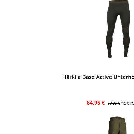
ewerten
Härkila Base Active Unterho
Verkaufspreis:
Regulärer Preis:
84,95 €
99,95 €
(15.01%