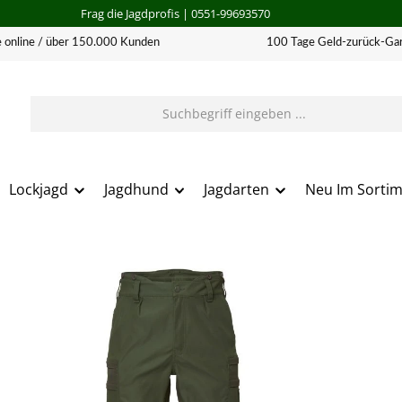
Frag die Jagdprofis
| 0551-99693570
 online / über 150.000 Kunden
100 Tage Geld-zurück-Gar
Lockjagd
Jagdhund
Jagdarten
Neu Im Sorti
erie überspringen