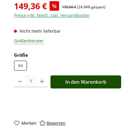
149,36 €
%
199,00 €
(24.94% gespart)
Preise inkl. MwSt. zzgl. Versandkosten
Nicht mehr lieferbar
Größenberater
auswählen
Größe
50
(Diese Option ist zurzeit nicht verfügbar.)
Produkt Anzahl: Gib den gewünschten Wert ein oder benutz
In den Warenkorb
Merken
Bewerten