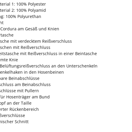
erial 1: 100% Polyester
erial 2: 100% Polyamid
ng: 100% Polyurethan
ht
-Cordura am Gesäß und Knien
rtasche
sche mit verdecktem Reißverschluss
aschen mit Reißverschluss
itstasche mit Reißverschluss in einer Beintasche
rmte Knie
Belüftungsreißverschluss an den Unterschenkeln
enkelhaken in den Hosenbeinen
lbare Beinabschlüsse
schluss am Beinabschluss
schlüsse mit Pullern
für Hosenträger am Bund
pf an der Taille
erter Rückenbereich
ßverschlüsse
ischer Schnitt