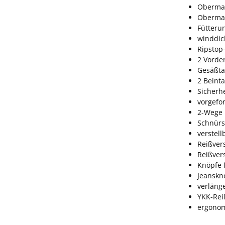
Obermat
Obermat
Fütteru
winddic
Ripstop
2 Vorde
Gesäßta
2 Beint
Sicherhe
vorgefo
2-Wege 
Schnürs
verstel
Reißver
Reißver
Knöpfe 
Jeanskno
verläng
YKK-Rei
ergonom