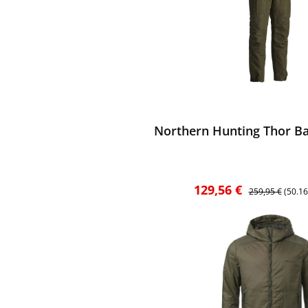
ewerten
Northern Hunting Thor Ba
Verkaufspreis:
Regulärer Preis
129,56 €
259,95 €
(50.1