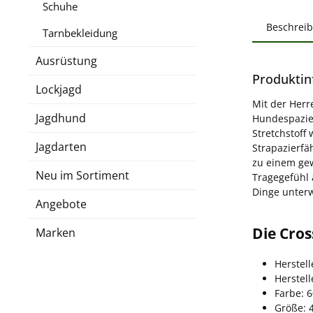
Schuhe
Beschrei
Tarnbekleidung
Ausrüstung
Produktin
Lockjagd
Mit der Herr
Jagdhund
Hundespazier
Stretchstoff
Jagdarten
Strapazierfä
zu einem gew
Neu im Sortiment
Tragegefühl 
Dinge unterw
Angebote
Die Cros
Marken
Herstell
Herstel
Farbe: 
Größe: 4