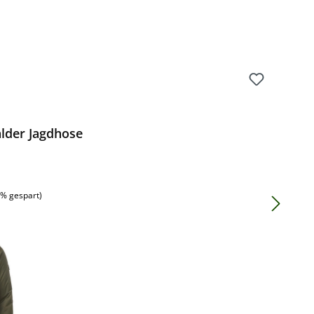
lder Jagdhose
:
6% gespart)