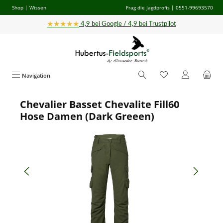
Shop
|
Wissen
Frag die Jagdprofis
| 0551-99693570
Zum Hauptinhalt springen
★★★★★
4,9 bei Google / 4,9 bei Trustpilot
Navigation
Chevalier Basset Chevalite Fill60
Bildergalerie überspringen
Hose Damen (Dark Greeen)