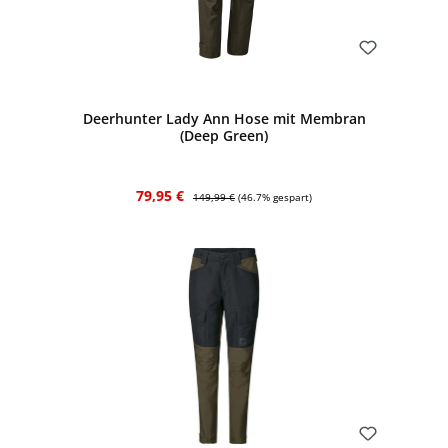
Bewerten
Deerhunter Lady Ann Hose mit Membran
(Deep Green)
Verkaufspreis:
Regulärer Preis:
79,95 €
149,99 €
(46.7% gespart)