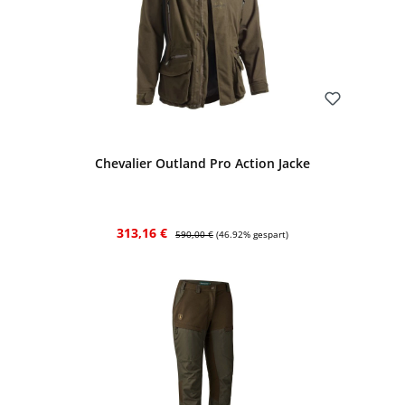
Bewerten
Chevalier Outland Pro Action Jacke
Verkaufspreis:
Regulärer Preis:
313,16 €
590,00 €
(46.92% gespart)