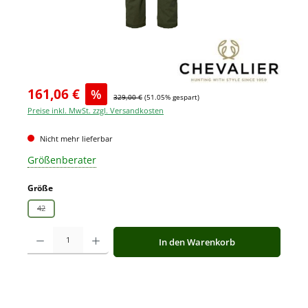
161,06 €
%
329,00 €
(51.05% gespart)
Preise inkl. MwSt. zzgl. Versandkosten
Nicht mehr lieferbar
Größenberater
auswählen
Größe
42
(Diese Option ist zurzeit nicht verfügbar.)
Produkt Anzahl: Gib den gewünschten Wert ein oder benutze die Schaltfläche
In den Warenkorb