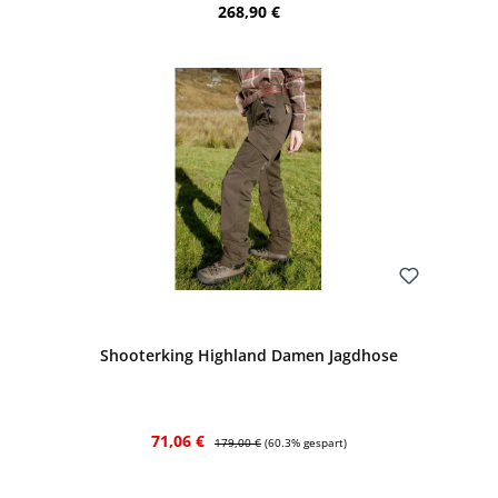
Regulärer Preis:
268,90 €
Bewerten
Shooterking Highland Damen Jagdhose
Verkaufspreis:
Regulärer Preis:
71,06 €
179,00 €
(60.3% gespart)