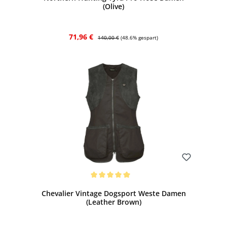
(Olive)
Verkaufspreis:
Regulärer Preis:
71,96 €
140,00 €
(48.6% gespart)
Bewerten
Durchschnittliche Bewertung von 5 von 5 Sternen
Chevalier Vintage Dogsport Weste Damen
(Leather Brown)