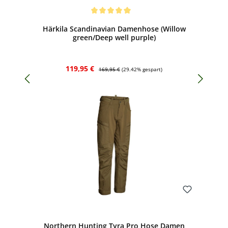
Bewerten
Durchschnittliche Bewertung von 5 von 5 Sternen
Härkila Scandinavian Damenhose (Willow
green/Deep well purple)
Verkaufspreis:
Regulärer Preis:
119,95 €
169,95 €
(29.42% gespart)
Bewerten
Northern Hunting Tyra Pro Hose Damen