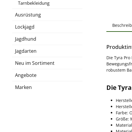
Tarnbekleidung
Ausrüstung
Beschrei
Lockjagd
Jagdhund
Produktin
Jagdarten
Die Tyra Pro
Neu im Sortiment
Bewegungsfre
robustem Ba
Angebote
Die Tyr
Marken
Herstel
Herstel
Farbe: O
Größe: 
Materia
Material