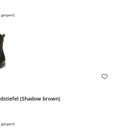
 gespart)
gdstiefel (Shadow brown)
s:
 gespart)