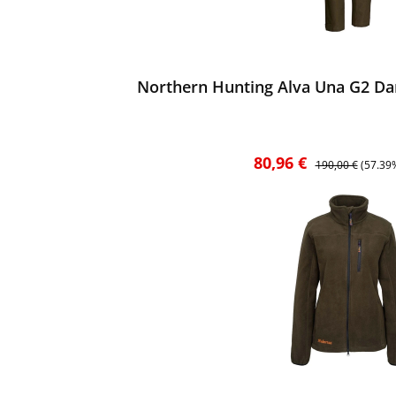
ewerten
Northern Hunting Alva Una G2 Da
Verkaufspreis:
Regulärer Preis:
80,96 €
190,00 €
(57.39
ewerten