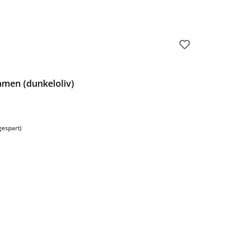
amen (dunkeloliv)
s:
gespart)