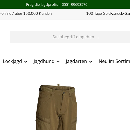
Frag die Jagdprofis
| 0551-99693570
 online / über 150.000 Kunden
100 Tage Geld-zurück-Gar
Lockjagd
Jagdhund
Jagdarten
Neu Im Sorti
erie überspringen