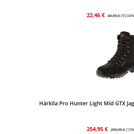
Verkaufspreis:
Regulärer Preis:
22,46 €
49,95 €
(55.04%
ewerten
Härkila Pro Hunter Light Mid GTX Ja
Verkaufspreis:
Regulärer Prei
254,95 €
299,95 €
(15%