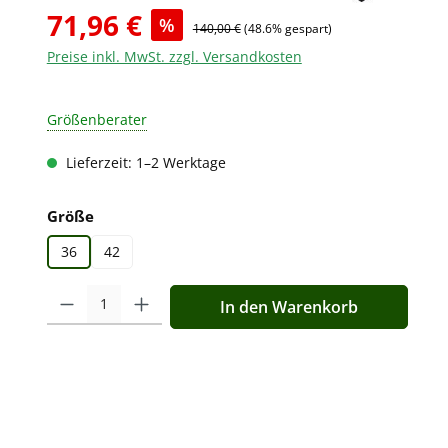
71,96 €
%
140,00 €
(48.6% gespart)
Preise inkl. MwSt. zzgl. Versandkosten
Größenberater
Lieferzeit: 1–2 Werktage
auswählen
Größe
36
42
Produkt Anzahl: Gib den gewünschten Wert ein oder benutz
In den Warenkorb