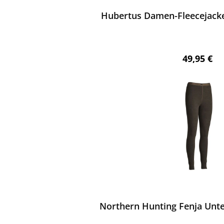
Hubertus Damen-Fleecejacke 
Regulärer 
49,95 €
ewerten
Northern Hunting Fenja Unt