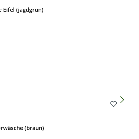
Eifel (jagdgrün)
Preis:
erwäsche (braun)