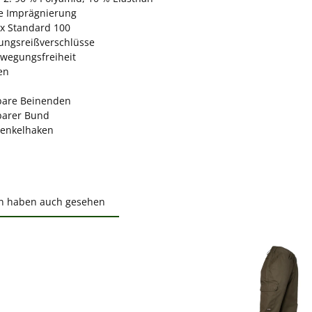
ie Imprägnierung
x Standard 100
tungsreißverschlüsse
wegungsfreiheit
en
lbare Beinenden
lbarer Bund
enkelhaken
n haben auch gesehen
ktgalerie überspringen