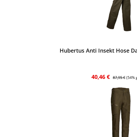
ewerten
Hubertus Anti Insekt Hose D
Verkaufspreis:
Regulärer Prei
40,46 €
87,95 €
(54% 