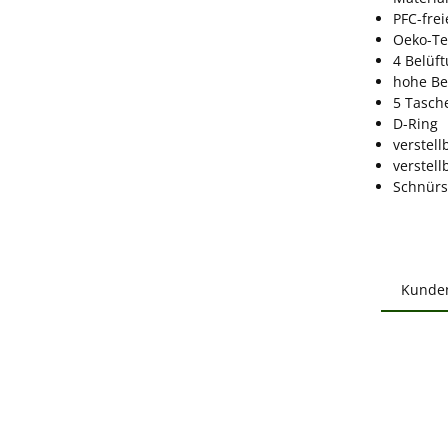
PFC-fre
Oeko-Te
4 Belüf
hohe Be
5 Tasch
D-Ring
verstel
verstel
Schnürs
Kunde
Produ