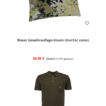
Bewerten
Blaser Gewehrauflage-Kissen (HunTec camo)
Verkaufspreis:
Regulärer Preis:
26,95 €
29,00 €
(7.07% gespart)