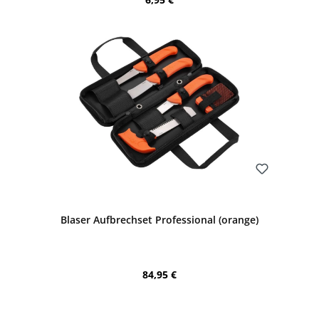
Bewerten
Blaser Aufbrechset Professional (orange)
Regulärer Preis:
84,95 €