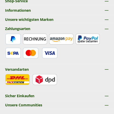
Shop-Service
Informationen
Unsere wichtigsten Marken
Zahlungsarten
PayPal
Rechnung
Amazon Pay
Später Bezahlen
SEPA Lastschrift
Kredit- oder Debitkarte
Versandarten
DHL
DPD
Sicher Einkaufen
Unsere Communities