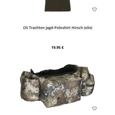
Bewerten
OS Trachten Jagd-Poloshirt Hirsch (oliv)
Regulärer Preis:
19,95 €