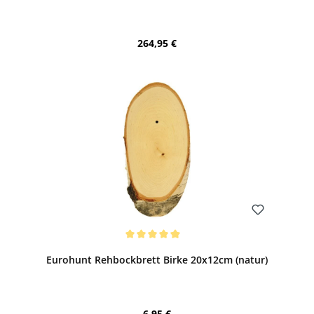
Regulärer Preis:
264,95 €
Bewerten
Durchschnittliche Bewertung von 5 von 5 Sternen
Eurohunt Rehbockbrett Birke 20x12cm (natur)
Regulärer Preis:
6,95 €