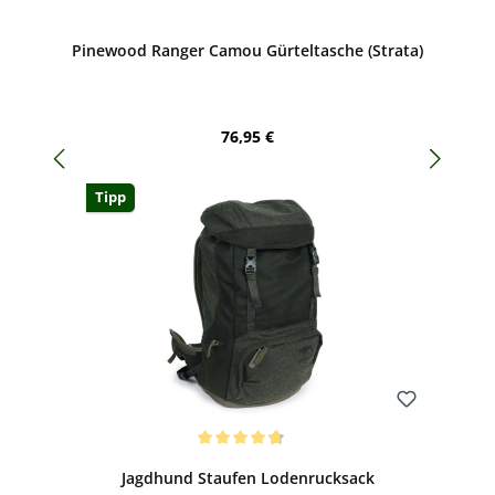
Bewerten
Pinewood Ranger Camou Gürteltasche (Strata)
Regulärer Preis:
76,95 €
Tipp
Bewerten
Durchschnittliche Bewertung von 4.86 von 5 Sternen
Jagdhund Staufen Lodenrucksack