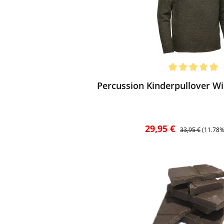
ewerten
chnittliche Bewertung von 5 von 5 Sternen
Percussion Kinderpullover Wi
Verkaufspreis:
Regulärer Preis:
29,95 €
33,95 €
(11.78%