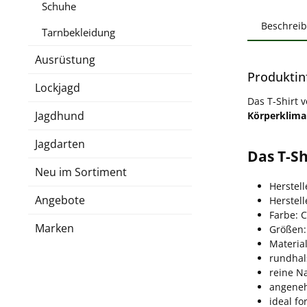
Schuhe
Beschrei
Tarnbekleidung
Ausrüstung
Produktin
Lockjagd
Das T-Shirt v
Jagdhund
Körperklima
Jagdarten
Das T-Sh
Neu im Sortiment
Herstell
Angebote
Herstel
Farbe: 
Marken
Größen:
Materia
rundhal
reine N
angene
ideal fo