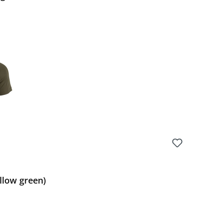
Preis:
illow green)