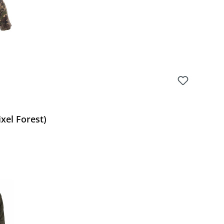
ixel Forest)
Preis: