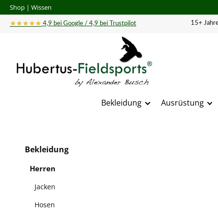
Shop
|
Wissen
 Hauptinhalt springen
Zur Suche springen
Zur Hauptnavigation springen
★★★★★
15+ Jahre
4,9 bei Google / 4,9 bei Trustpilot
Bekleidung
Ausrüstung
Bildergal
Bekleidung
Herren
Jacken
Hosen