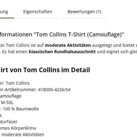
bung
Eigenschaften
Bewertungen (1)
formationen "Tom Collins T-Shirt (Camouflage)"
on Tom Collins ist auf
moderate Aktivitäten
ausgelegt und bietet
. Es hat einen
klassischen Rundhalsausschnitt
und eignet sich gle
irt von Tom Collins im Detail
er: Tom Collins
ler-Artikelnummer: 418000-4226/54
Camouflage
 M-5XL
l: 100 % Baumwolle
s
aturfaser
hmes Körperklima
r moderate Aktivitäten