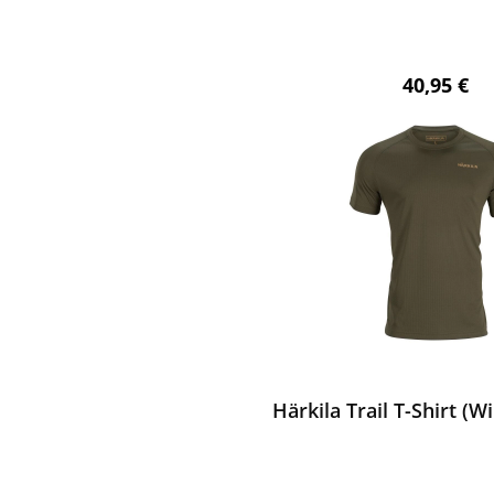
Regulärer 
40,95 €
ewerten
Härkila Trail T-Shirt (W