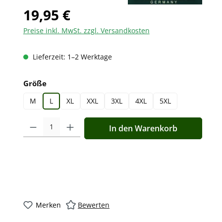
19,95 €
Preise inkl. MwSt. zzgl. Versandkosten
Lieferzeit: 1–2 Werktage
auswählen
Größe
M
L
XL
XXL
3XL
4XL
5XL
Produkt Anzahl: Gib den gewünschten Wert ein oder benutz
In den Warenkorb
Merken
Bewerten