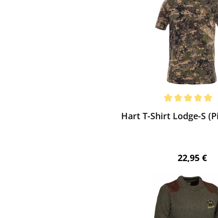
ewerten
chnittliche Bewertung von 5 von 5 Sternen
Hart T-Shirt Lodge-S (P
Regulärer 
22,95 €