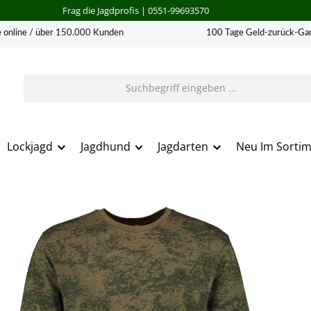
Frag die Jagdprofis
| 0551-99693570
 online / über 150.000 Kunden
100 Tage Geld-zurück-Gar
Lockjagd
Jagdhund
Jagdarten
Neu Im Sorti
erie überspringen