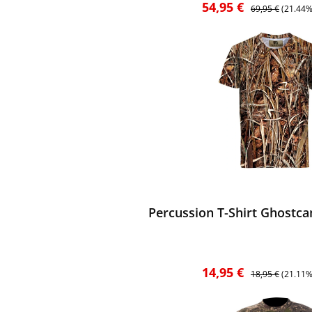
Verkaufspreis:
Regulärer Preis:
54,95 €
69,95 €
(21.44%
ewerten
Percussion T-Shirt Ghostc
Verkaufspreis:
Regulärer Preis:
14,95 €
18,95 €
(21.11%