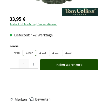
33,95 €
Preise inkl. MwSt. zzgl. Versandkosten
Lieferzeit: 1–2 Werktage
auswählen
Größe
39/40
41/42
43/44
45/46
47/48
Produkt Anzahl: Gib den gewünschten Wert ein oder benutze die Schaltfläche
In den Warenkorb
Bewerten
Merken