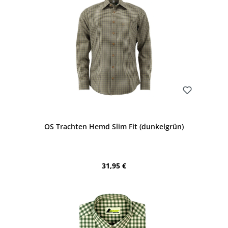
Bewerten
OS Trachten Hemd Slim Fit (dunkelgrün)
Regulärer Preis:
31,95 €