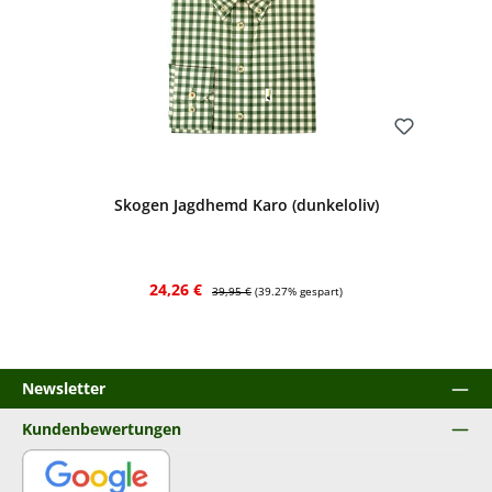
Bewerten
Skogen Jagdhemd Karo (dunkeloliv)
Verkaufspreis:
Regulärer Preis:
24,26 €
39,95 €
(39.27% gespart)
Newsletter
Kundenbewertungen