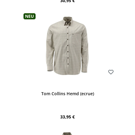
Regulärer Preis:
30,95 €
Neu
Bewerten
Tom Collins Hemd (ecrue)
Regulärer Preis:
33,95 €