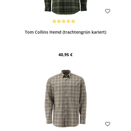
Bewerten
Durchschnittliche Bewertung von 5 von 5 Sternen
Tom Collins Hemd (trachtengrün kariert)
Regulärer Preis:
40,95 €