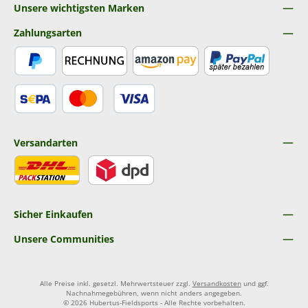
Unsere wichtigsten Marken
Zahlungsarten
PayPal
Rechnung
Amazon Pay
Später Bezahlen
SEPA Lastschrift
Kredit- oder Debitkarte
Versandarten
DHL
DPD
Sicher Einkaufen
Unsere Communities
Alle Preise inkl. gesetzl. Mehrwertsteuer zzgl.
Versandkosten
und ggf.
Nachnahmegebühren, wenn nicht anders angegeben.
© 2026 Hubertus-Fieldsports - Alle Rechte vorbehalten.