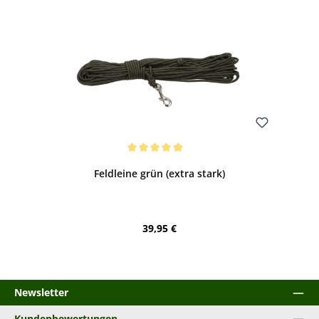
Bewerten
Durchschnittliche Bewertung von 5 von 5 Sternen
Feldleine grün (extra stark)
Regulärer Preis:
39,95 €
Newsletter
Kundenbewertungen