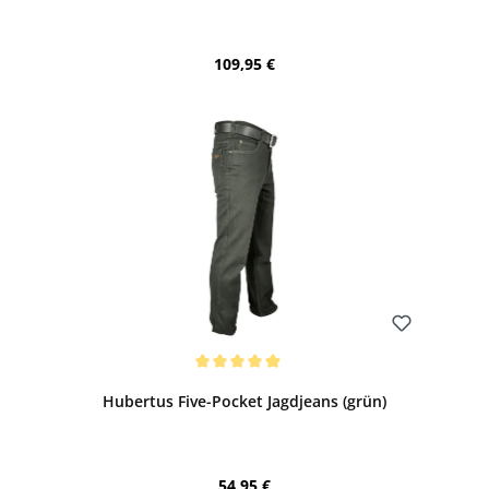
Regulärer Preis:
109,95 €
Bewerten
Durchschnittliche Bewertung von 5 von 5 Sternen
Hubertus Five-Pocket Jagdjeans (grün)
Regulärer Preis:
54,95 €