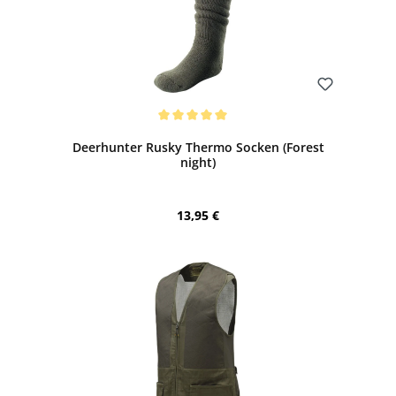
Bewerten
Durchschnittliche Bewertung von 5 von 5 Sternen
Deerhunter Rusky Thermo Socken (Forest
night)
Regulärer Preis:
13,95 €