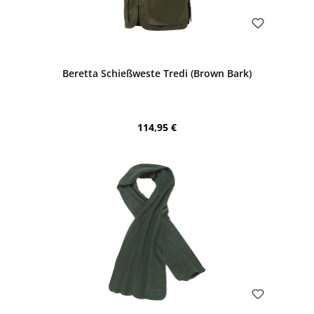
Bewerten
Beretta Schießweste Tredi (Brown Bark)
Regulärer Preis:
114,95 €
Bewerten