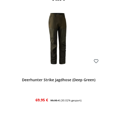
Bewerten
Deerhunter Strike Jagdhose (Deep Green)
Verkaufspreis:
Regulärer Preis:
69,95 €
99,95 €
(30.02% gespart)