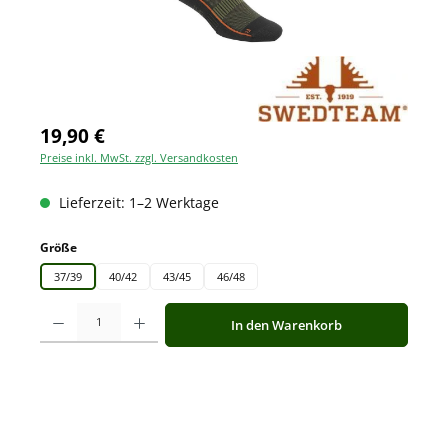
19,90 €
Preise inkl. MwSt. zzgl. Versandkosten
Lieferzeit: 1–2 Werktage
auswählen
Größe
37/39
40/42
43/45
46/48
Produkt Anzahl: Gib den gewünschten Wert ein oder benutze die Schaltfläche
In den Warenkorb