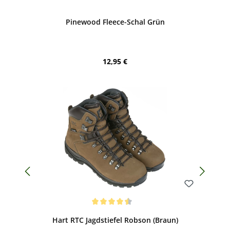
Pinewood Fleece-Schal Grün
Regulärer Preis:
12,95 €
Bewerten
Durchschnittliche Bewertung von 4.5 von 5 Sternen
Hart RTC Jagdstiefel Robson (Braun)