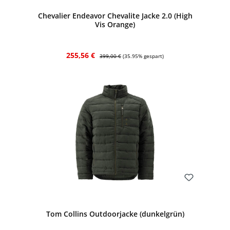
Chevalier Endeavor Chevalite Jacke 2.0 (High
Vis Orange)
Verkaufspreis:
Regulärer Preis:
255,56 €
399,00 €
(35.95% gespart)
Bewerten
Tom Collins Outdoorjacke (dunkelgrün)