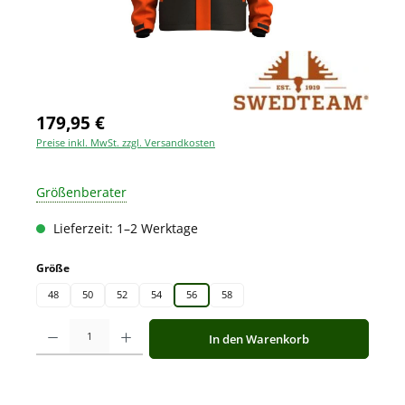
179,95 €
Preise inkl. MwSt. zzgl. Versandkosten
Größenberater
Lieferzeit: 1–2 Werktage
auswählen
Größe
48
50
52
54
56
58
Produkt Anzahl: Gib den gewünschten Wert ein oder benutze die Schaltfläche
In den Warenkorb