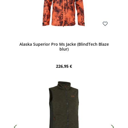
Bewerten
Alaska Superior Pro Ms Jacke (BlindTech Blaze
blur)
Regulärer Preis:
226,95 €