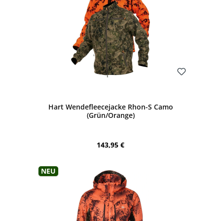
Bewerten
Hart Wendefleecejacke Rhon-S Camo
(Grün/Orange)
Regulärer Preis:
143,95 €
Neu