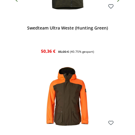
Bewerten
Swedteam Ultra Weste (Hunting Green)
Verkaufspreis:
Regulärer Preis:
50,36 €
85,00 €
(40.75% gespart)
Bewerten