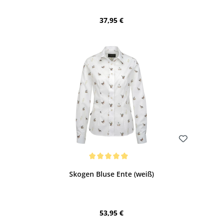
Regulärer Preis:
37,95 €
Bewerten
Durchschnittliche Bewertung von 5 von 5 Sternen
Skogen Bluse Ente (weiß)
Regulärer Preis:
53,95 €