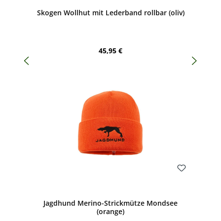
Durchschnittliche Bewertung von 5 von 5 Sternen
Skogen Wollhut mit Lederband rollbar (oliv)
Regulärer Preis:
45,95 €
Bewerten
Jagdhund Merino-Strickmütze Mondsee
(orange)