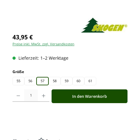
43,95 €
Preise inkl. MwSt. zzgl. Versandkosten
Lieferzeit: 1–2 Werktage
auswählen
Größe
55
56
57
58
59
60
61
Produkt Anzahl: Gib den gewünschten Wert ein oder benutze die Schaltfläche
In den Warenkorb