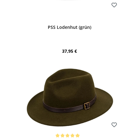
Bewerten
PSS Lodenhut (grün)
Regulärer Preis:
37,95 €
Bewerten