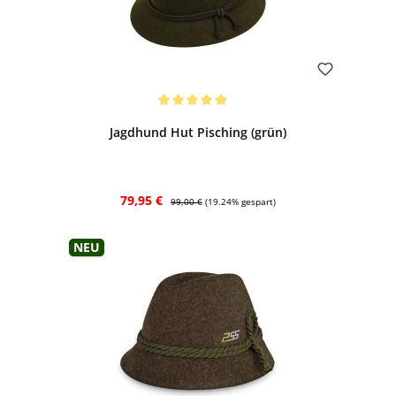
Bewerten
Durchschnittliche Bewertung von 5 von 5 Sternen
Jagdhund Hut Pisching (grün)
Verkaufspreis:
Regulärer Preis:
79,95 €
99,00 €
(19.24% gespart)
Neu