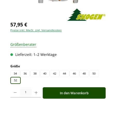
57,95 €
Preise inkl. MwSt. zzgl. Versandkosten
Größenberater
Lieferzeit: 1–2 Werktage
auswählen
Größe
34
36
38
40
42
44
46
48
50
52
Produkt Anzahl: Gib den gewünschten Wert ein oder benutze die Schaltfläche
In den Warenkorb