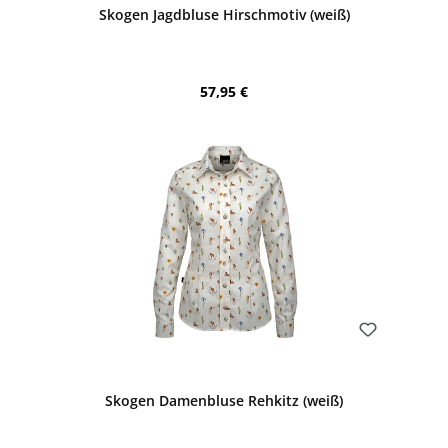
Skogen Jagdbluse Hirschmotiv (weiß)
Regulärer Preis:
57,95 €
Bewerten
Skogen Damenbluse Rehkitz (weiß)