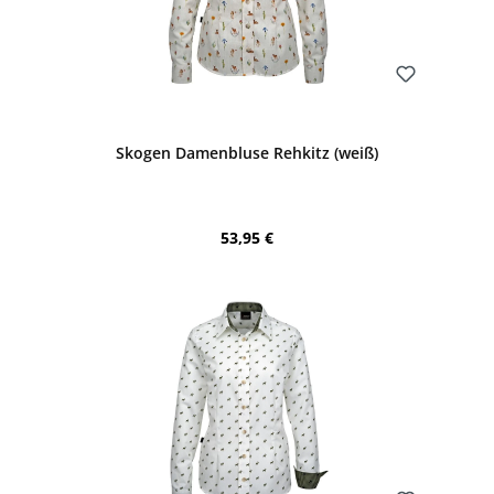
Bewerten
Skogen Damenbluse Rehkitz (weiß)
Regulärer Preis:
53,95 €