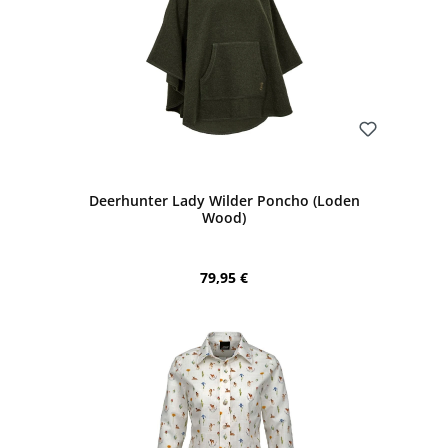
Bewerten
Deerhunter Lady Wilder Poncho (Loden
Wood)
Regulärer Preis:
79,95 €