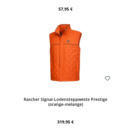
Regulärer Preis:
57,95 €
Bewerten
Rascher Signal-Lodensteppweste Prestige
(orange-melange)
Regulärer Preis:
319,95 €