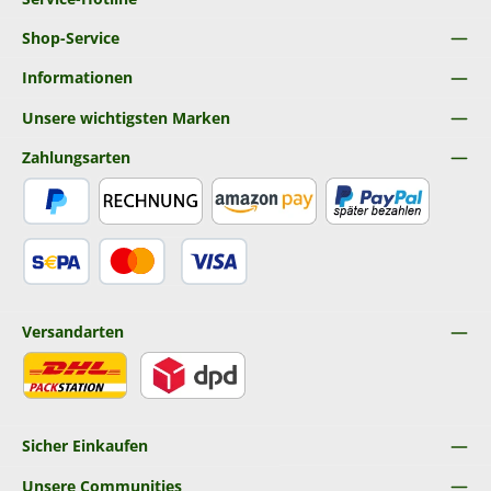
Shop-Service
Informationen
Unsere wichtigsten Marken
Zahlungsarten
PayPal
Rechnung
Amazon Pay
Später Bezahlen
SEPA Lastschrift
Kredit- oder Debitkarte
Versandarten
DHL
DPD
Sicher Einkaufen
Unsere Communities