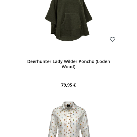
Bewerten
Deerhunter Lady Wilder Poncho (Loden
Wood)
Regulärer Preis:
79,95 €