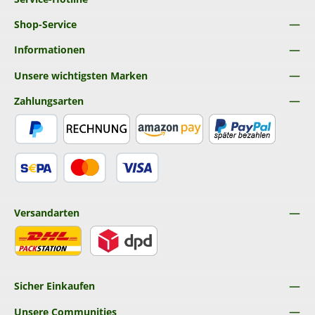
Shop-Service
Informationen
Unsere wichtigsten Marken
Zahlungsarten
PayPal
Rechnung
Amazon Pay
Später Bezahlen
SEPA Lastschrift
Kredit- oder Debitkarte
Versandarten
DHL
DPD
Sicher Einkaufen
Unsere Communities