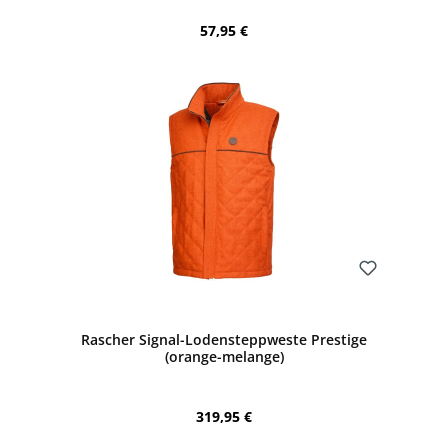
Regulärer Preis:
57,95 €
Bewerten
Rascher Signal-Lodensteppweste Prestige
(orange-melange)
Regulärer Preis:
319,95 €