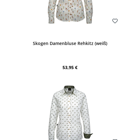
Bewerten
Skogen Damenbluse Rehkitz (weiß)
Regulärer Preis:
53,95 €