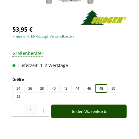
53,95 €
Preise inkl. MwSt. zzgl. Versandkosten
Größenberater
Lieferzeit: 1–2 Werktage
auswählen
Größe
34
36
38
40
42
44
46
48
50
52
Produkt Anzahl: Gib den gewünschten Wert ein oder benutze die Schaltfläche
In den Warenkorb