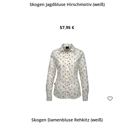
Skogen Jagdbluse Hirschmotiv (weiß)
Regulärer Preis:
57,95 €
Bewerten
Skogen Damenbluse Rehkitz (weiß)