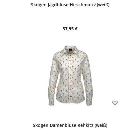
Skogen Jagdbluse Hirschmotiv (weiß)
Regulärer Preis:
57,95 €
Bewerten
Skogen Damenbluse Rehkitz (weiß)