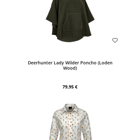
Bewerten
Deerhunter Lady Wilder Poncho (Loden
Wood)
Regulärer Preis:
79,95 €