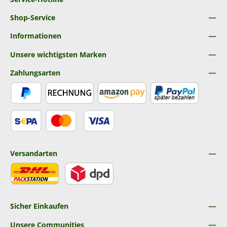
Shop-Service
Informationen
Unsere wichtigsten Marken
Zahlungsarten
PayPal
Rechnung
Amazon Pay
Später Bezahlen
SEPA Lastschrift
Kredit- oder Debitkarte
Versandarten
DHL
DPD
Sicher Einkaufen
Unsere Communities