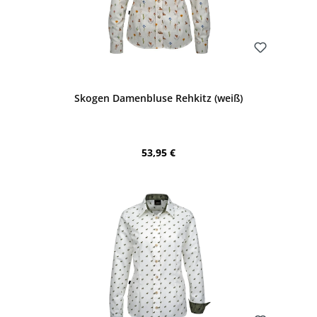
Bewerten
Skogen Damenbluse Rehkitz (weiß)
Regulärer Preis:
53,95 €