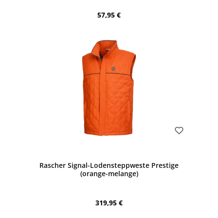
Regulärer Preis:
57,95 €
Bewerten
Rascher Signal-Lodensteppweste Prestige
(orange-melange)
Regulärer Preis:
319,95 €