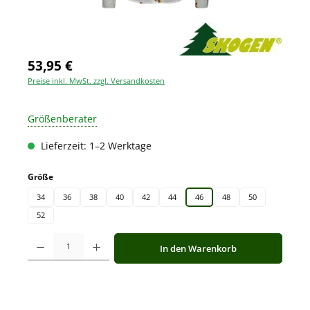
53,95 €
Preise inkl. MwSt. zzgl. Versandkosten
Größenberater
Lieferzeit: 1–2 Werktage
auswählen
Größe
34
36
38
40
42
44
46
48
50
52
Produkt Anzahl: Gib den gewünschten Wert ein oder benutze die Schaltfläche
In den Warenkorb