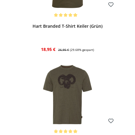
Bewerten
Durchschnittliche Bewertung von 5 von 5 Sternen
Hart Branded T-Shirt Keiler (Grün)
Verkaufspreis:
Regulärer Preis:
18,95 €
26,95 €
(29.68% gespart)
Bewerten