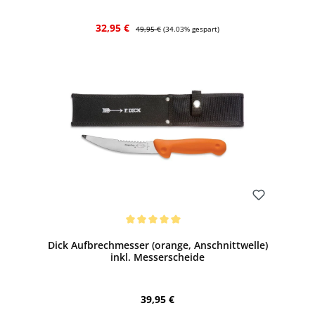
Verkaufspreis:
Regulärer Preis:
32,95 €
49,95 €
(34.03% gespart)
Bewerten
Durchschnittliche Bewertung von 5 von 5 Sternen
Dick Aufbrechmesser (orange, Anschnittwelle)
inkl. Messerscheide
Regulärer Preis:
39,95 €