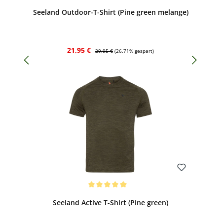
Durchschnittliche Bewertung von 5 von 5 Sternen
Seeland Outdoor-T-Shirt (Pine green melange)
Verkaufspreis:
Regulärer Preis:
21,95 €
29,95 €
(26.71% gespart)
Bewerten
Durchschnittliche Bewertung von 5 von 5 Sternen
Seeland Active T-Shirt (Pine green)