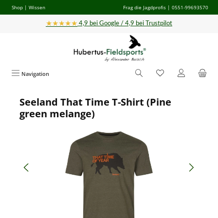
Shop
|
Wissen
Frag die Jagdprofis
| 0551-99693570
Zum Hauptinhalt springen
★★★★★
4,9 bei Google / 4,9 bei Trustpilot
Navigation
Seeland That Time T-Shirt (Pine
Bildergalerie überspringen
green melange)