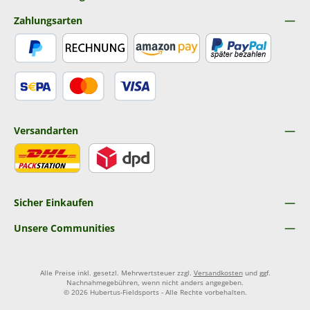
Zahlungsarten
PayPal
Rechnung
Amazon Pay
Später Bezahlen
SEPA Lastschrift
Kredit- oder Debitkarte
Versandarten
DHL
DPD
Sicher Einkaufen
Unsere Communities
Alle Preise inkl. gesetzl. Mehrwertsteuer zzgl.
Versandkosten
und ggf.
Nachnahmegebühren, wenn nicht anders angegeben.
© 2026 Hubertus-Fieldsports - Alle Rechte vorbehalten.