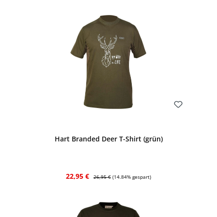
Bewerten
Hart Branded Deer T-Shirt (grün)
Verkaufspreis:
Regulärer Preis:
22,95 €
26,95 €
(14.84% gespart)