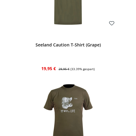
Bewerten
Seeland Caution T-Shirt (Grape)
Verkaufspreis:
Regulärer Preis:
19,95 €
29,95 €
(33.39% gespart)