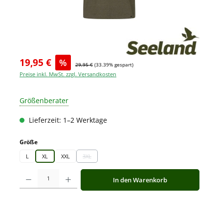
19,95 €
%
29,95 €
(33.39% gespart)
Preise inkl. MwSt. zzgl. Versandkosten
Größenberater
Lieferzeit: 1–2 Werktage
auswählen
Größe
L
XL
XXL
3XL
(Diese Option ist zurzeit nicht verfügbar.)
Produkt Anzahl: Gib den gewünschten Wert ein oder benutze die Schaltfläche
In den Warenkorb