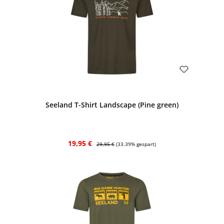
Bewerten
Seeland T-Shirt Landscape (Pine green)
Verkaufspreis:
Regulärer Preis:
19,95 €
29,95 €
(33.39% gespart)