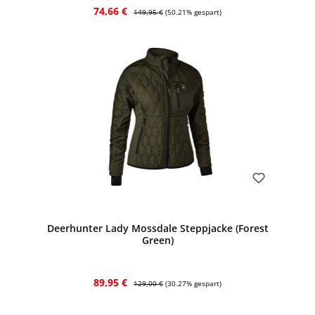
Verkaufspreis:
Regulärer Preis:
74,66 €
149,95 €
(50.21% gespart)
Bewerten
Deerhunter Lady Mossdale Steppjacke (Forest
Green)
Verkaufspreis:
Regulärer Preis:
89,95 €
129,00 €
(30.27% gespart)