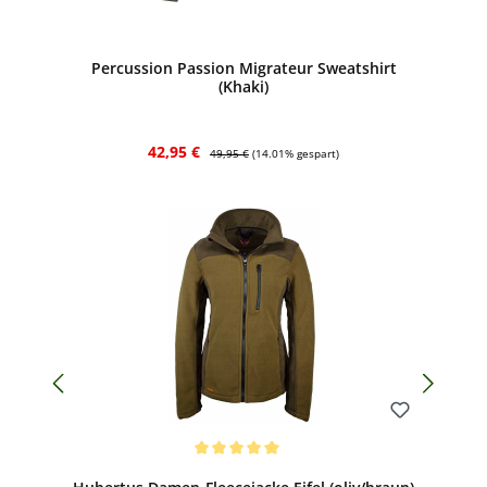
Bewerten
Percussion Passion Migrateur Sweatshirt
(Khaki)
Verkaufspreis:
Regulärer Preis:
42,95 €
49,95 €
(14.01% gespart)
Bewerten
Durchschnittliche Bewertung von 5 von 5 Sternen