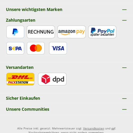
Unsere wichtigsten Marken
Zahlungsarten
PayPal
Rechnung
Amazon Pay
Später Bezahlen
SEPA Lastschrift
Kredit- oder Debitkarte
Versandarten
DHL
DPD
Sicher Einkaufen
Unsere Communities
Alle Preise inkl. gesetzl. Mehrwertsteuer zzgl.
Versandkosten
und ggf.
Nachnahmegebühren, wenn nicht anders angegeben.