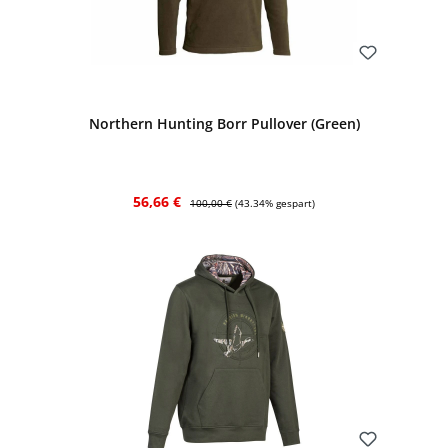
Bewerten
Northern Hunting Borr Pullover (Green)
Verkaufspreis:
Regulärer Preis:
56,66 €
100,00 €
(43.34% gespart)