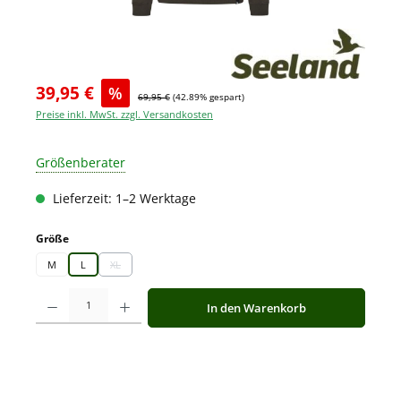
39,95 €
%
69,95 €
(42.89% gespart)
Preise inkl. MwSt. zzgl. Versandkosten
Größenberater
Lieferzeit: 1–2 Werktage
auswählen
Größe
M
L
XL
(Diese Option ist zurzeit nicht verfügbar.)
Produkt Anzahl: Gib den gewünschten Wert ein oder benutze die Schaltfläche
In den Warenkorb