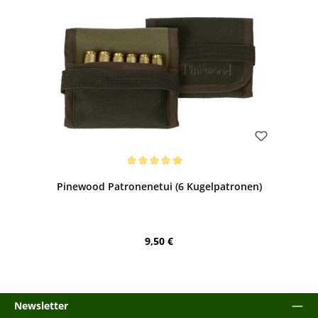
Bewerten
Durchschnittliche Bewertung von 5 von 5 Sternen
Pinewood Patronenetui (6 Kugelpatronen)
Regulärer Preis:
9,50 €
Newsletter