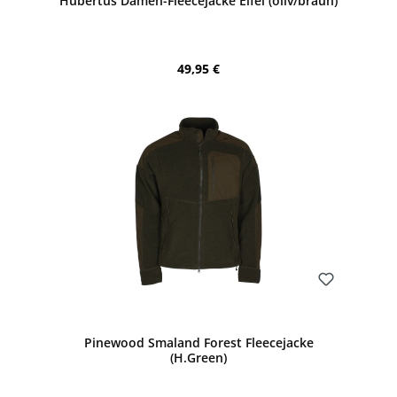
Hubertus Damen-Fleecejacke Eifel (oliv/braun)
Regulärer Preis:
49,95 €
Bewerten
Pinewood Smaland Forest Fleecejacke
(H.Green)