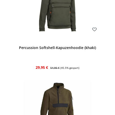
Bewerten
Percussion Softshell-Kapuzenhoodie (khaki)
Verkaufspreis:
Regulärer Preis:
29,95 €
54,95 €
(45.5% gespart)