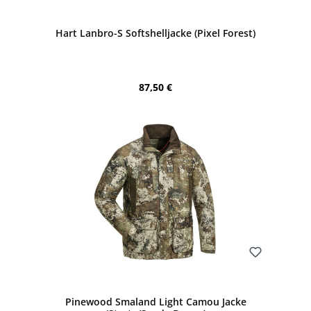
Bewerten
Hart Lanbro-S Softshelljacke (Pixel Forest)
Regulärer Preis:
87,50 €
Bewerten
Pinewood Smaland Light Camou Jacke