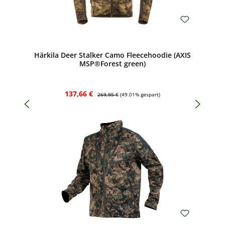
Bewerten
Härkila Deer Stalker Camo Fleecehoodie (AXIS
MSP®Forest green)
Verkaufspreis:
Regulärer Preis:
137,66 €
269,95 €
(49.01% gespart)