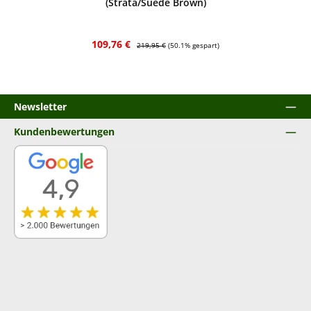
(Strata/Suede Brown)
Verkaufspreis:
Regulärer Preis:
109,76 €
219,95 €
(50.1% gespart)
Newsletter
Kundenbewertungen