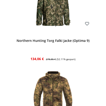
Bewerten
Northern Hunting Torg Falki Jacke (Optima 9)
Verkaufspreis:
Regulärer Preis:
134,06 €
279,95 €
(52.11% gespart)