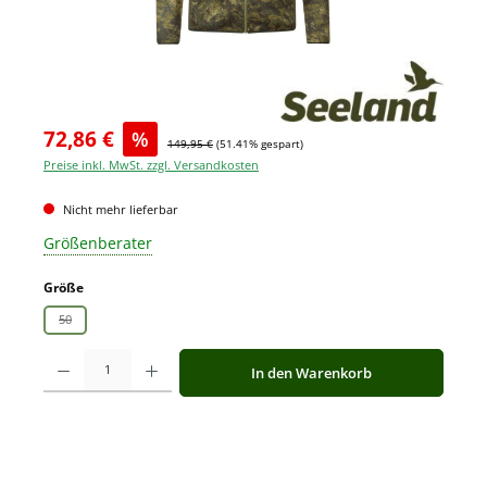
72,86 €
%
149,95 €
(51.41% gespart)
Preise inkl. MwSt. zzgl. Versandkosten
Nicht mehr lieferbar
Größenberater
auswählen
Größe
50
(Diese Option ist zurzeit nicht verfügbar.)
Produkt Anzahl: Gib den gewünschten Wert ein oder benutze die Schaltfläche
In den Warenkorb