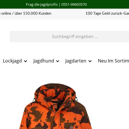
Frag die Jagdprofis
| 0551-99693570
 online / über 150.000 Kunden
100 Tage Geld-zurück-Gar
Lockjagd
Jagdhund
Jagdarten
Neu Im Sorti
erie überspringen