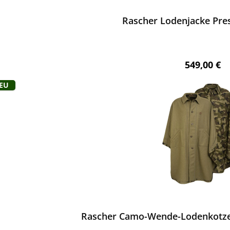
Rascher Lodenjacke Pres
Regulärer 
549,00 €
Neu
ewerten
Rascher Camo-Wende-Lodenkotze 