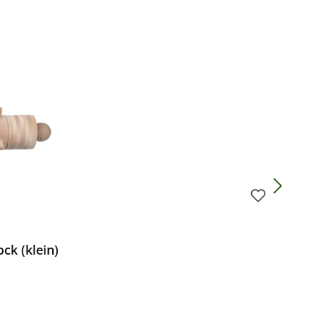
Preis:
ck (klein)
Preis: