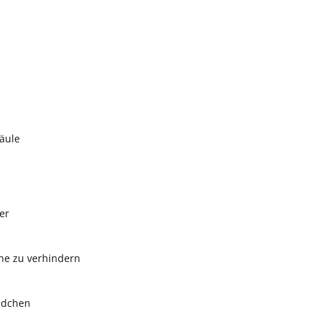
äule
er
he zu verhindern
ndchen