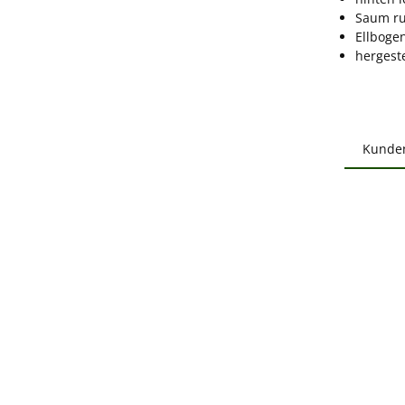
Saum ru
Ellboge
hergeste
Kunde
Produ
B