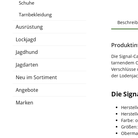
Schuhe
Tarnbekleidung
Beschrei
Ausrüstung
Lockjagd
Produktin
Jagdhund
Die Signal-C
tarnendem C
Jagdarten
Verschlüsse 
der Lodenjac
Neu im Sortiment
Angebote
Die Sign
Marken
Herstell
Herstel
Farbe: 
Größen:
Obermat