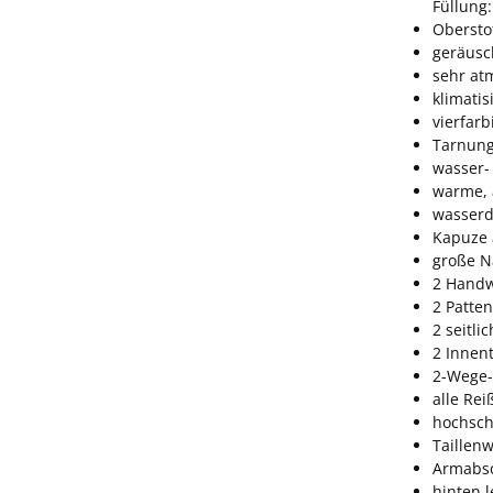
Füllung
Obersto
geräusc
sehr at
klimati
vierfar
Tarnung
wasser-
warme, 
wasserd
Kapuze 
große N
2 Handw
2 Patte
2 seitl
2 Innen
2-Wege-
alle Re
hochsch
Taillen
Armabsc
hinten l