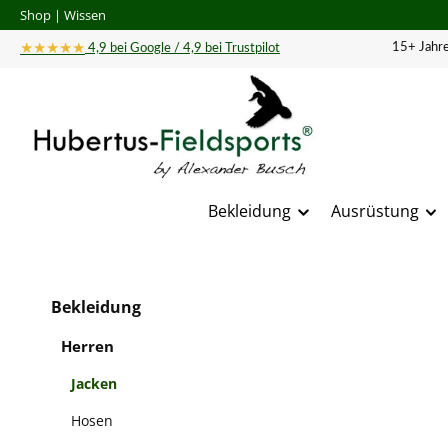
Shop
|
Wissen
 Hauptinhalt springen
Zur Suche springen
Zur Hauptnavigation springen
★★★★★
15+ Jahre
4,9 bei Google / 4,9 bei Trustpilot
Bekleidung
Ausrüstung
Bildergal
Bekleidung
Herren
Jacken
Hosen