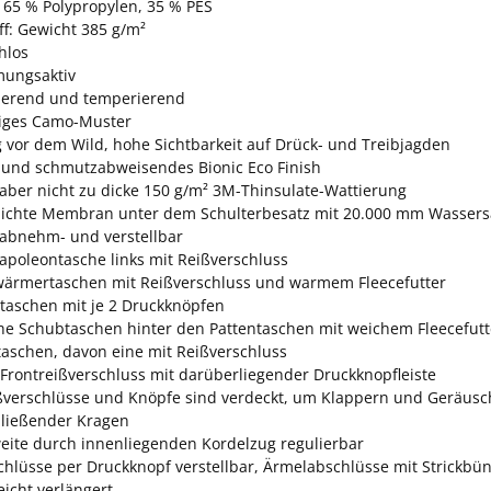
: 65 % Polypropylen, 35 % PES
ff: Gewicht 385 g/m²
hlos
mungsaktiv
sierend und temperierend
biges Camo-Muster
 vor dem Wild, hohe Sichtbarkeit auf Drück- und Treibjagden
 und schmutzabweisendes Bionic Eco Finish
aber nicht zu dicke 150 g/m² 3M-Thinsulate-Wattierung
ichte Membran unter dem Schulterbesatz mit 20.000 mm Wassers
abnehm- und verstellbar
apoleontasche links mit Reißverschluss
ärmertaschen mit Reißverschluss und warmem Fleecefutter
ntaschen mit je 2 Druckknöpfen
iche Schubtaschen hinter den Pattentaschen mit weichem Fleecefutt
taschen, davon eine mit Reißverschluss
Frontreißverschluss mit darüberliegender Druckknopfleiste
ißverschlüsse und Knöpfe sind verdeckt, um Klappern und Geräusc
ließender Kragen
weite durch innenliegenden Kordelzug regulierbar
hlüsse per Druckknopf verstellbar, Ärmelabschlüsse mit Strickbü
eicht verlängert