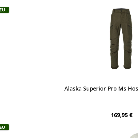
Neu
ewerten
Alaska Superior Pro Ms Hos
Regulärer 
169,95 €
Neu