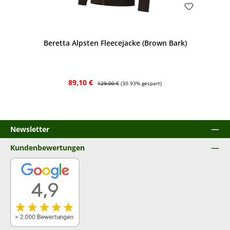
Bewerten
Beretta Alpsten Fleecejacke (Brown Bark)
Verkaufspreis:
Regulärer Preis:
89,10 €
129,00 €
(30.93% gespart)
Newsletter
Kundenbewertungen