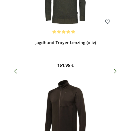
Bewerten
Durchschnittliche Bewertung von 5 von 5 Sternen
Jagdhund Troyer Lenzing (oliv)
Regulärer Preis:
151,95 €