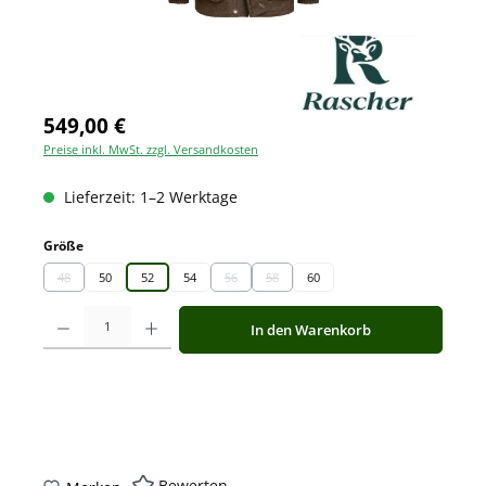
549,00 €
Preise inkl. MwSt. zzgl. Versandkosten
Lieferzeit: 1–2 Werktage
auswählen
Größe
48
50
52
54
56
58
60
(Diese Option ist zurzeit nicht verfügbar.)
(Diese Option ist zurzeit nicht verfügbar.)
(Diese Option ist zurzeit nicht verfügbar.)
Produkt Anzahl: Gib den gewünschten Wert ein oder benutze die Schaltfläche
In den Warenkorb
Bewerten