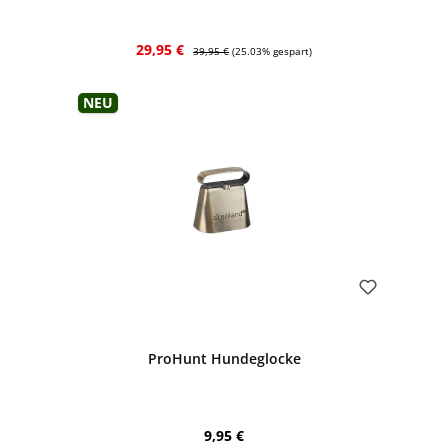
Verkaufspreis:
Regulärer Preis:
29,95 €
39,95 €
(25.03% gespart)
Neu
Bewerten
ProHunt Hundeglocke
Regulärer Preis:
9,95 €