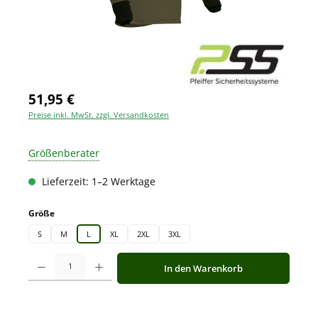
51,95 €
Preise inkl. MwSt. zzgl. Versandkosten
Größenberater
Lieferzeit: 1–2 Werktage
auswählen
Größe
S
M
L
XL
2XL
3XL
Produkt Anzahl: Gib den gewünschten Wert ein oder benutze die Schaltfläche
In den Warenkorb