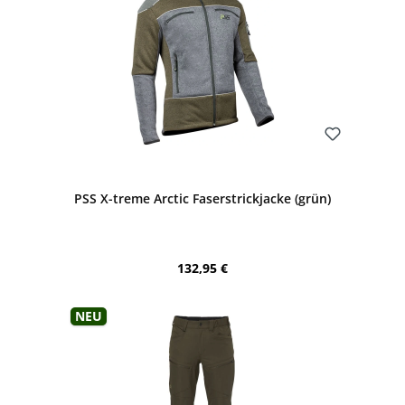
Bewerten
PSS X-treme Arctic Faserstrickjacke (grün)
Regulärer Preis:
132,95 €
Neu