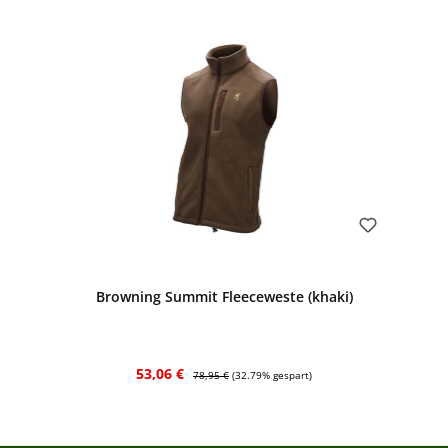
Bewerten
Browning Summit Fleeceweste (khaki)
Verkaufspreis:
Regulärer Preis:
53,06 €
78,95 €
(32.79% gespart)