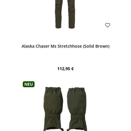
Bewerten
Alaska Chaser Ms Stretchhose (Solid Brown)
Regulärer Preis:
112,95 €
Neu