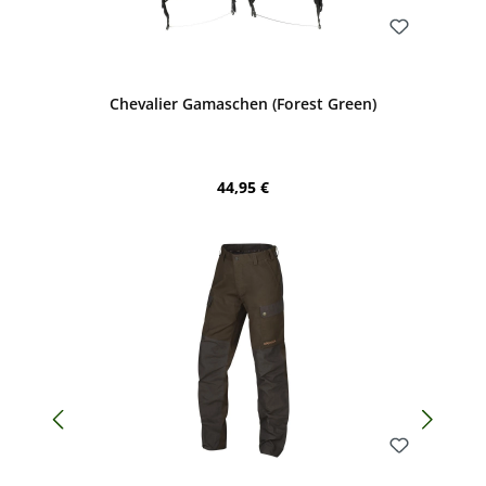
Bewerten
Chevalier Gamaschen (Forest Green)
Regulärer Preis:
44,95 €
Bewerten