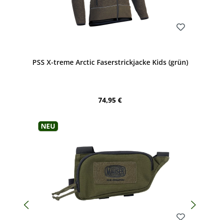
Bewerten
PSS X-treme Arctic Faserstrickjacke Kids (grün)
Regulärer Preis:
74,95 €
Neu