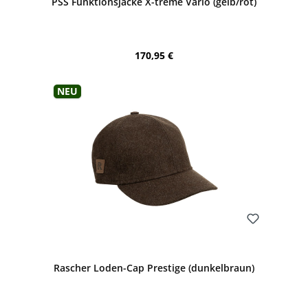
PSS Funktionsjacke X-treme Vario (gelb/rot)
Regulärer Preis:
170,95 €
Neu
Bewerten
Rascher Loden-Cap Prestige (dunkelbraun)