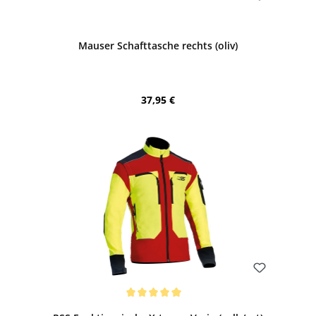
Bewerten
Mauser Schafttasche rechts (oliv)
Regulärer Preis:
37,95 €
Bewerten
Durchschnittliche Bewertung von 5 von 5 Sternen