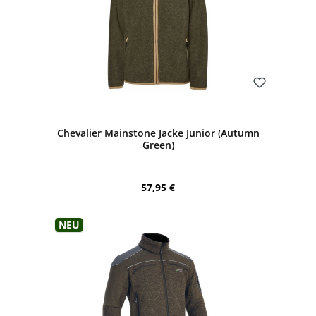
Bewerten
Chevalier Mainstone Jacke Junior (Autumn
Green)
Regulärer Preis:
57,95 €
Neu