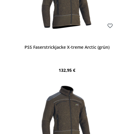
Bewerten
PSS Faserstrickjacke X-treme Arctic (grün)
Regulärer Preis:
132,95 €