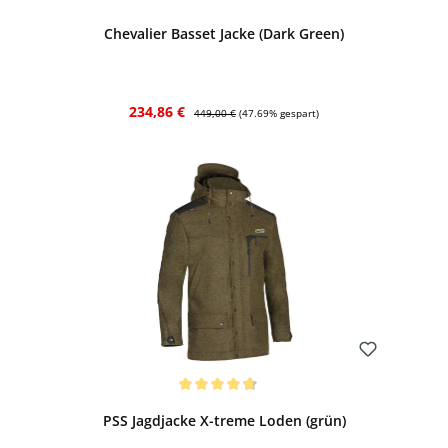
Chevalier Basset Jacke (Dark Green)
Verkaufspreis:
Regulärer Preis:
234,86 €
449,00 €
(47.69% gespart)
Bewerten
Durchschnittliche Bewertung von 4.75 von 5 Sternen
PSS Jagdjacke X-treme Loden (grün)