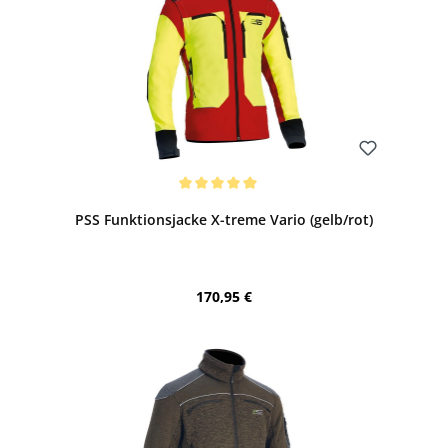
Bewerten
Durchschnittliche Bewertung von 5 von 5 Sternen
PSS Funktionsjacke X-treme Vario (gelb/rot)
Regulärer Preis:
170,95 €