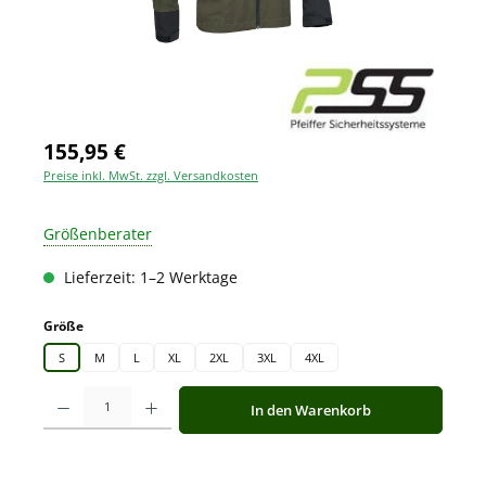
155,95 €
Preise inkl. MwSt. zzgl. Versandkosten
Größenberater
Lieferzeit: 1–2 Werktage
auswählen
Größe
S
M
L
XL
2XL
3XL
4XL
Produkt Anzahl: Gib den gewünschten Wert ein oder benutze die Schaltfläche
In den Warenkorb