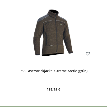
Bewerten
PSS Faserstrickjacke X-treme Arctic (grün)
Regulärer Preis:
132,95 €