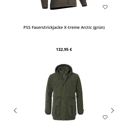
Bewerten
PSS Faserstrickjacke X-treme Arctic (grün)
Regulärer Preis:
132,95 €
Bewerten