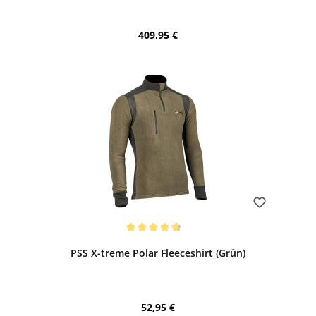
Regulärer Preis:
409,95 €
Bewerten
Durchschnittliche Bewertung von 4.83 von 5 Sternen
PSS X-treme Polar Fleeceshirt (Grün)
Regulärer Preis:
52,95 €