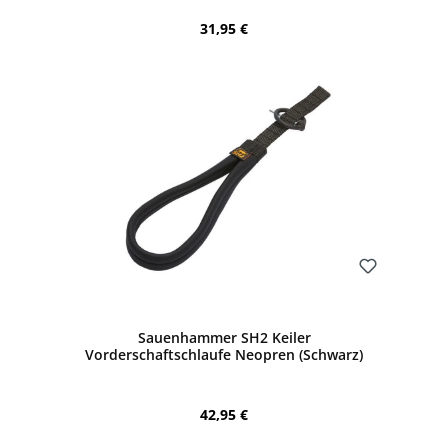
Regulärer Preis:
31,95 €
Bewerten
Sauenhammer SH2 Keiler
Vorderschaftschlaufe Neopren (Schwarz)
Regulärer Preis:
42,95 €