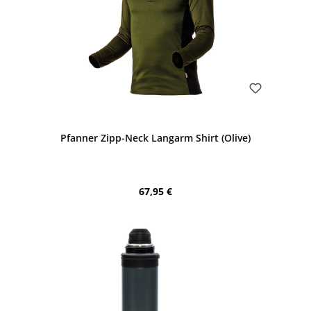
Bewerten
Pfanner Zipp-Neck Langarm Shirt (Olive)
Regulärer Preis:
67,95 €