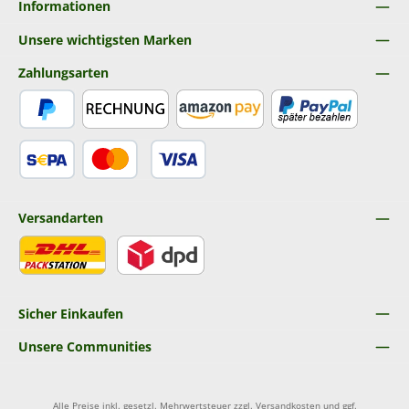
Informationen
Unsere wichtigsten Marken
Zahlungsarten
PayPal
Rechnung
Amazon Pay
Später Bezahlen
SEPA Lastschrift
Kredit- oder Debitkarte
Versandarten
DHL
DPD
Sicher Einkaufen
Unsere Communities
Alle Preise inkl. gesetzl. Mehrwertsteuer zzgl.
Versandkosten
und ggf.