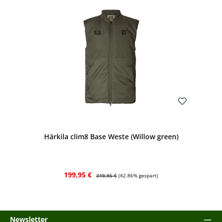
Bewerten
Härkila clim8 Base Weste (Willow green)
Verkaufspreis:
Regulärer Preis:
199,95 €
349,95 €
(42.86% gespart)
Newsletter