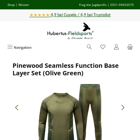
Shop
|
Wissen
Frag die Jagdprofis
| 0551-99693570
Zum Hauptinhalt springen
★★★★★
4,9 bei Google / 4,9 bei Trustpilot
Navigation
Pinewood Seamless Function Base
Bildergalerie überspringen
Layer Set (Olive Green)