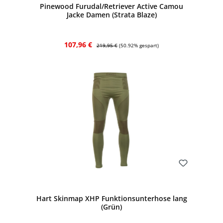
Pinewood Furudal/Retriever Active Camou
Jacke Damen (Strata Blaze)
Verkaufspreis:
Regulärer Preis:
107,96 €
219,95 €
(50.92% gespart)
Bewerten
Hart Skinmap XHP Funktionsunterhose lang
(Grün)