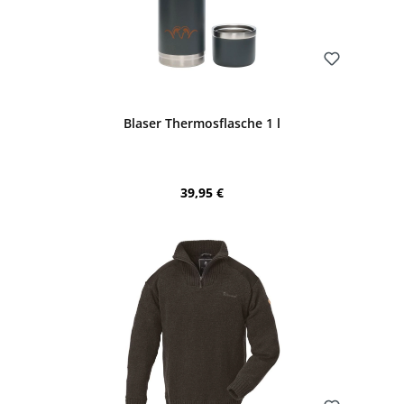
Bewerten
Blaser Thermosflasche 1 l
Regulärer Preis:
39,95 €