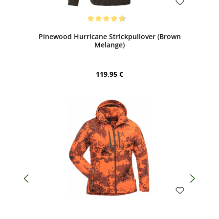
Bewerten
Durchschnittliche Bewertung von 4.67 von 5 Sternen
Pinewood Hurricane Strickpullover (Brown
Melange)
Regulärer Preis:
119,95 €
Bewerten