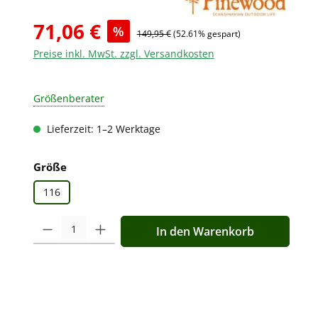
71,06 €
%
149,95 €
(52.61% gespart)
Preise inkl. MwSt. zzgl. Versandkosten
Größenberater
Lieferzeit: 1–2 Werktage
auswählen
Größe
116
Produkt Anzahl: Gib den gewünschten Wert ein oder benutz
In den Warenkorb