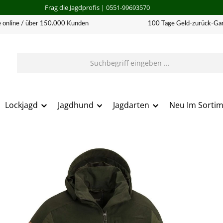
Frag die Jagdprofis
| 0551-99693570
 online / über 150.000 Kunden
100 Tage Geld-zurück-Gar
Lockjagd
Jagdhund
Jagdarten
Neu Im Sorti
erie überspringen