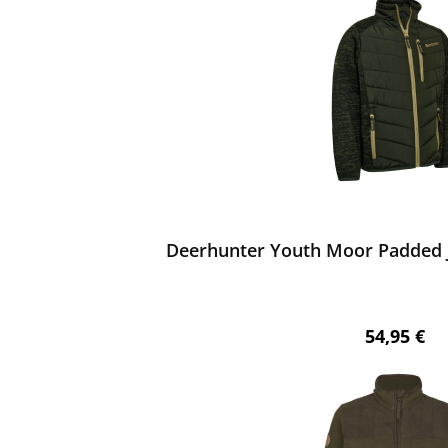
ewerten
Deerhunter Youth Moor Padded J
Regulärer 
54,95 €