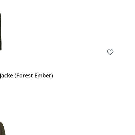
acke (Forest Ember)
Preis: