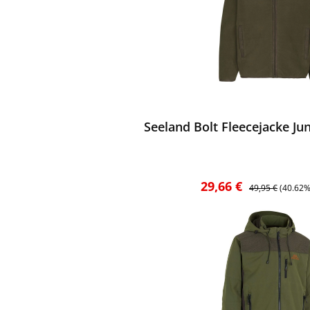
ewerten
Seeland Bolt Fleecejacke Jun
Verkaufspreis:
Regulärer Preis:
29,66 €
49,95 €
(40.62%