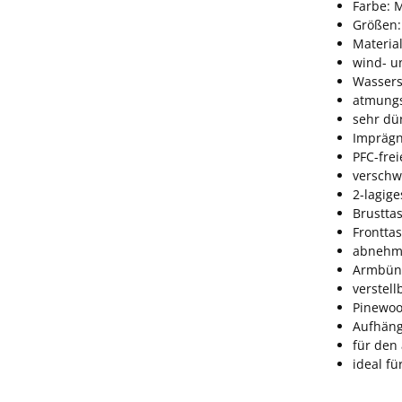
Farbe: 
Größen:
Material
wind- u
Wassers
atmungs
sehr dü
Imprägn
PFC-fre
verschw
2-lagig
Brustta
Frontta
abnehmb
Armbünd
verstel
Pinewoo
Aufhäng
für den
ideal fü