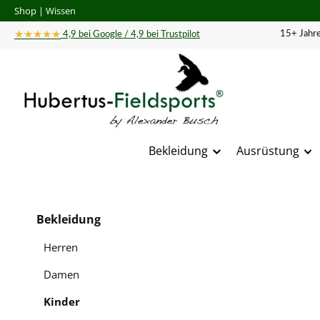
Shop
|
Wissen
 Hauptinhalt springen
Zur Suche springen
Zur Hauptnavigation springen
★★★★★
15+ Jahre
4,9 bei Google / 4,9 bei Trustpilot
Bekleidung
Ausrüstung
Bildergal
Bekleidung
Herren
Damen
Kinder