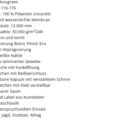
Mossgreen
 116-176
: 100 % Polyester (recycelt)
nd wasserdichte Membran
äule: 12.000 mm
2
aktiv: 30.000 g/m
/24h
nn und leicht
ierung Bionic Finish Eco
ie Imprägnierung
eißte Nähte
es laminiertes Gewebe
sche mit Funköffnung
schen mit Reißverschluss
are Kapuze mit verstärktem Schirm
chen mit Klett verstellbar
lbarer Saum
d-Label aus Kunstleder
eschlaufe
 anspruchsvollen Einsatz
r Jagd, Outdoor, Alltag