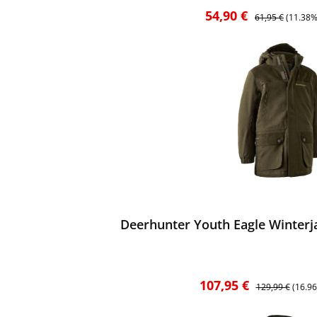
Verkaufspreis:
Regulärer Preis:
54,90 €
61,95 €
(11.38%
ewerten
Deerhunter Youth Eagle Winterj
Verkaufspreis:
Regulärer Preis
107,95 €
129,99 €
(16.9