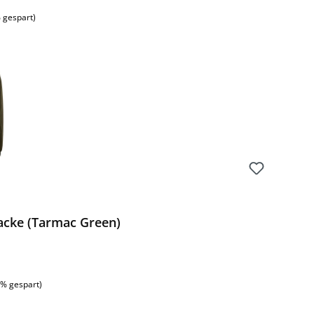
 gespart)
acke (Tarmac Green)
:
6% gespart)