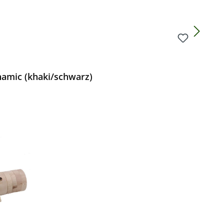
amic (khaki/schwarz)
Preis: