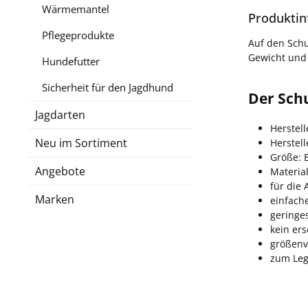
Wärmemantel
Produktin
Pflegeprodukte
Auf den Schu
Gewicht und 
Hundefutter
Sicherheit für den Jagdhund
Der Sch
Jagdarten
Herstell
Neu im Sortiment
Herstel
Größe: 
Angebote
Material
für die 
Marken
einfac
geringe
kein er
größenv
zum Leg