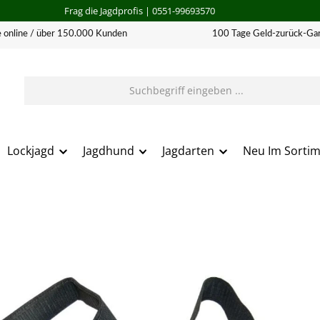
Frag die Jagdprofis
| 0551-99693570
 online / über 150.000 Kunden
100 Tage Geld-zurück-Gar
Lockjagd
Jagdhund
Jagdarten
Neu Im Sorti
erie überspringen