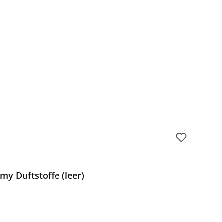
y Duftstoffe (leer)
 Preis: