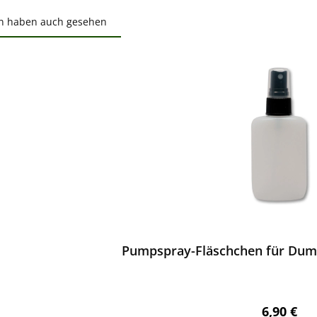
n haben auch gesehen
ktgalerie überspringen
ewerten
Pumpspray-Fläschchen für Dumm
Regulärer
6,90 €