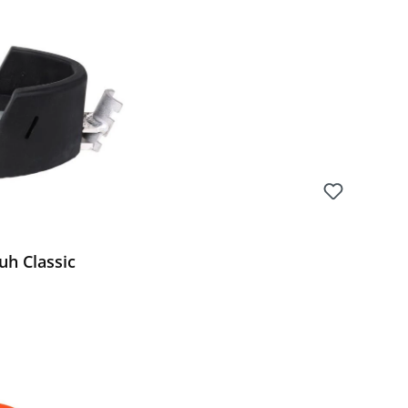
h Classic
Preis: