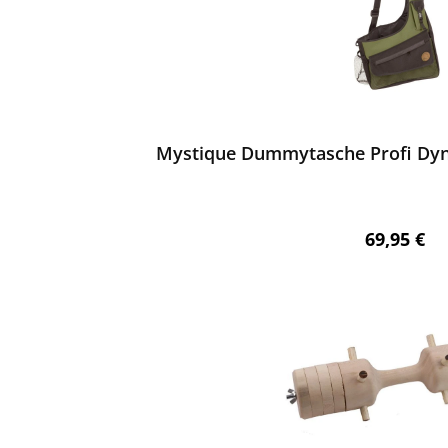
ewerten
Mystique Dummytasche Profi Dyn
Regulärer 
69,95 €