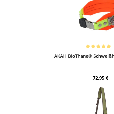
ewerten
chnittliche Bewertung von 5 von 5 Sternen
AKAH BioThane® Schweißh
Regulärer 
72,95 €