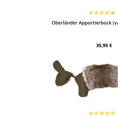
ewerten
chnittliche Bewertung von 4.5 von 5 Sternen
Oberländer Apportierbock (v
Regulärer 
35,95 €
ewerten