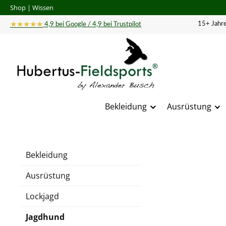
Shop
|
Wissen
 Hauptinhalt springen
Zur Suche springen
Zur Hauptnavigation springen
★★★★★
15+ Jahre
4,9 bei Google / 4,9 bei Trustpilot
Bekleidung
Ausrüstung
Bildergal
Bekleidung
Ausrüstung
Lockjagd
Jagdhund