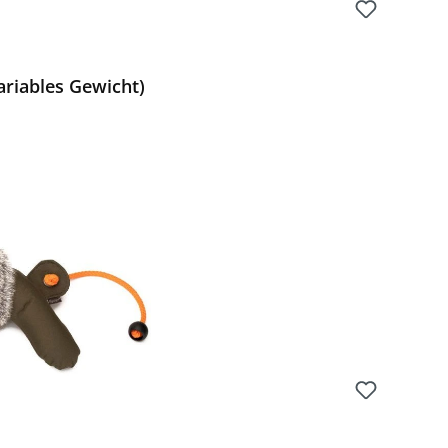
ariables Gewicht)
Preis: