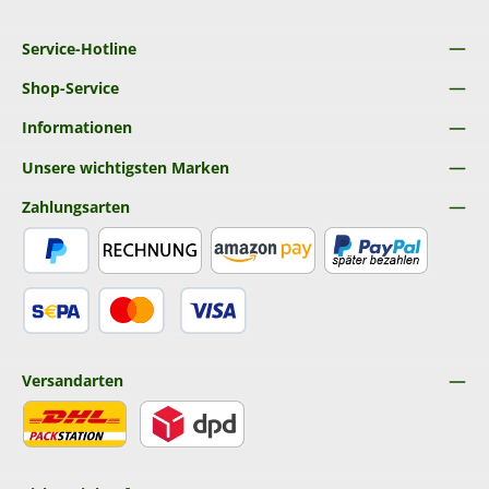
Service-Hotline
Shop-Service
Informationen
Unsere wichtigsten Marken
Zahlungsarten
PayPal
Rechnung
Amazon Pay
Später Bezahlen
SEPA Lastschrift
Kredit- oder Debitkarte
Versandarten
DHL
DPD