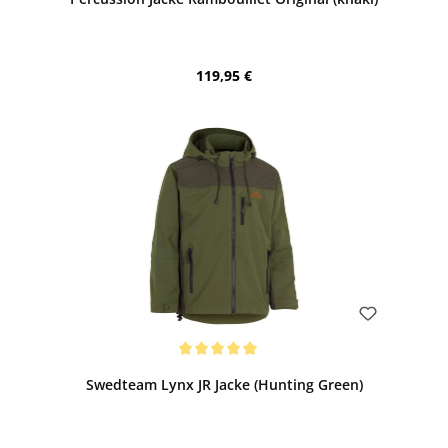
Regulärer Preis:
119,95 €
Bewerten
Durchschnittliche Bewertung von 5 von 5 Sternen
Swedteam Lynx JR Jacke (Hunting Green)