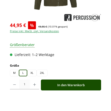
44,95 €
%
49,95 €
(10.01% gespart)
Preise inkl. MwSt. zzgl. Versandkosten
Größenberater
Lieferzeit: 1–2 Werktage
auswählen
Größe
M
L
XL
2XL
Produkt Anzahl: Gib den gewünschten Wert ein oder benutze die Schaltfläche
In den Warenkorb