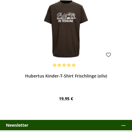
Bewerten
Durchschnittliche Bewertung von 5 von 5 Sternen
Hubertus Kinder-T-Shirt Frischlinge (oliv)
Regulärer Preis:
19,95 €
Newsletter