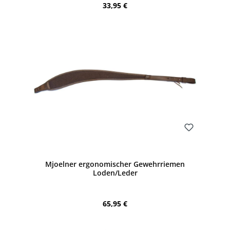
Regulärer Preis:
33,95 €
Bewerten
Mjoelner ergonomischer Gewehrriemen
Loden/Leder
Regulärer Preis:
65,95 €