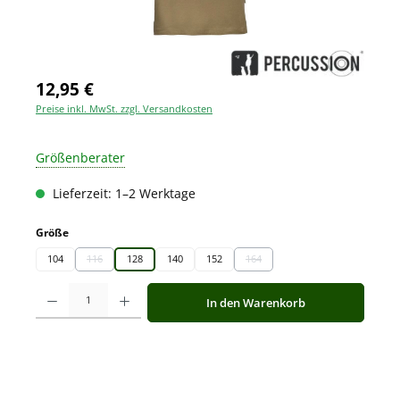
12,95 €
Preise inkl. MwSt. zzgl. Versandkosten
Größenberater
Lieferzeit: 1–2 Werktage
auswählen
Größe
104
116
128
140
152
164
(Diese Option ist zurzeit nicht verfügbar.)
(Diese Option ist zurzeit nicht ver
Produkt Anzahl: Gib den gewünschten Wert ein oder benutze die Schaltfläche
In den Warenkorb