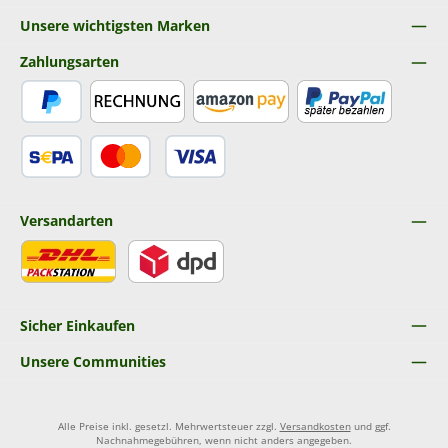
Unsere wichtigsten Marken
Zahlungsarten
PayPal
Rechnung
Amazon Pay
Später Bezahlen
SEPA Lastschrift
Kredit- oder Debitkarte
Versandarten
DHL
DPD
Sicher Einkaufen
Unsere Communities
Alle Preise inkl. gesetzl. Mehrwertsteuer zzgl.
Versandkosten
und ggf.
Nachnahmegebühren, wenn nicht anders angegeben.