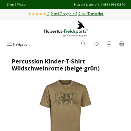
Shop
|
Wissen
Frag die Jagdprofis
| 0551-99693570
Zum Hauptinhalt springen
★★★★★
4,9 bei Google / 4,9 bei Trustpilot
Navigation
Percussion Kinder-T-Shirt
Bildergalerie überspringen
Wildschweinrotte (beige-grün)