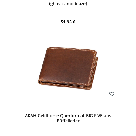
(ghostcamo blaze)
Regulärer Preis:
51,95 €
Bewerten
AKAH Geldbörse Querformat BIG FIVE aus
Büffelleder