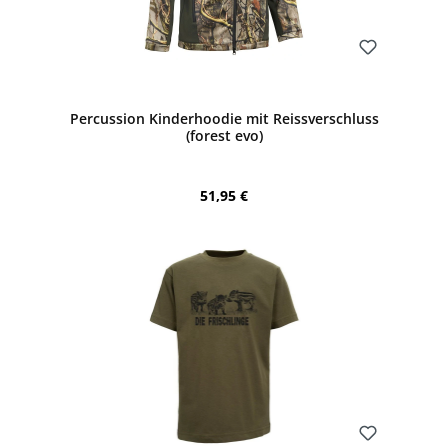
Bewerten
Percussion Kinderhoodie mit Reissverschluss
(forest evo)
Regulärer Preis:
51,95 €