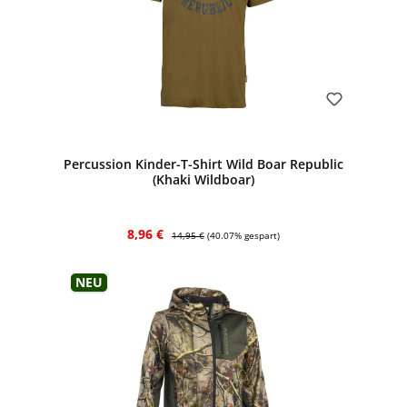
Bewerten
Percussion Kinder-T-Shirt Wild Boar Republic
(Khaki Wildboar)
Verkaufspreis:
Regulärer Preis:
8,96 €
14,95 €
(40.07% gespart)
Neu