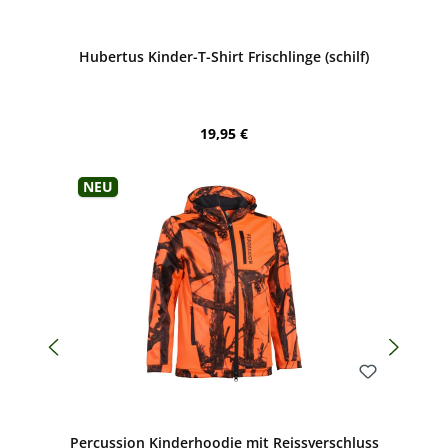
Bewerten
Hubertus Kinder-T-Shirt Frischlinge (schilf)
Regulärer Preis:
19,95 €
Neu
Bewerten
Percussion Kinderhoodie mit Reissverschluss