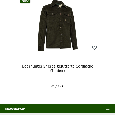
Neu
Bewerten
Deerhunter Sherpa gefütterte Cordjacke
(Timber)
Regulärer Preis:
89,95 €
Newsletter