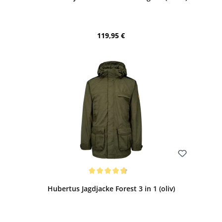
Regulärer Preis:
119,95 €
Bewerten
Durchschnittliche Bewertung von 4.68 von 5 Sternen
Hubertus Jagdjacke Forest 3 in 1 (oliv)