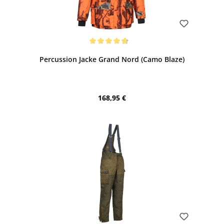
Bewerten
Durchschnittliche Bewertung von 4.79 von 5 Sternen
Percussion Jacke Grand Nord (Camo Blaze)
Regulärer Preis:
168,95 €