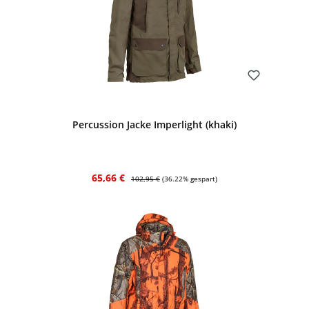
Bewerten
Percussion Jacke Imperlight (khaki)
Verkaufspreis:
Regulärer Preis:
65,66 €
102,95 €
(36.22% gespart)