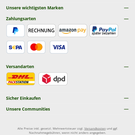
Unsere wichtigsten Marken
Zahlungsarten
PayPal
Rechnung
Amazon Pay
Später Bezahlen
SEPA Lastschrift
Kredit- oder Debitkarte
Versandarten
DHL
DPD
Sicher Einkaufen
Unsere Communities
Alle Preise inkl. gesetzl. Mehrwertsteuer zzgl.
Versandkosten
und ggf.
Nachnahmegebühren, wenn nicht anders angegeben.