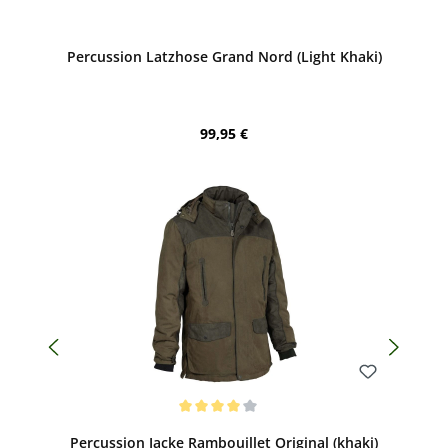
Bewerten
Percussion Latzhose Grand Nord (Light Khaki)
Regulärer Preis:
99,95 €
Bewerten
Durchschnittliche Bewertung von 4 von 5 Sternen
Percussion Jacke Rambouillet Original (khaki)