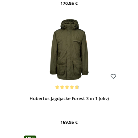
Regulärer Preis:
170,95 €
Bewerten
Durchschnittliche Bewertung von 4.68 von 5 Sternen
Hubertus Jagdjacke Forest 3 in 1 (oliv)
Regulärer Preis:
169,95 €