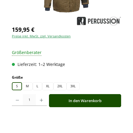
159,95 €
Preise inkl. MwSt. zzgl. Versandkosten
Größenberater
Lieferzeit: 1–2 Werktage
auswählen
Größe
S
M
L
XL
2XL
3XL
Produkt Anzahl: Gib den gewünschten Wert ein oder benutze die Schaltfläche
In den Warenkorb