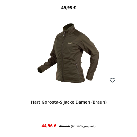
Regulärer Preis:
49,95 €
Bewerten
Hart Gorosta-S Jacke Damen (Braun)
Verkaufspreis:
Regulärer Preis:
44,96 €
79,95 €
(43.76% gespart)