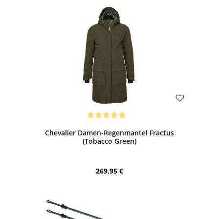
Bewerten
Durchschnittliche Bewertung von 5 von 5 Sternen
Chevalier Damen-Regenmantel Fractus
(Tobacco Green)
Regulärer Preis:
269,95 €