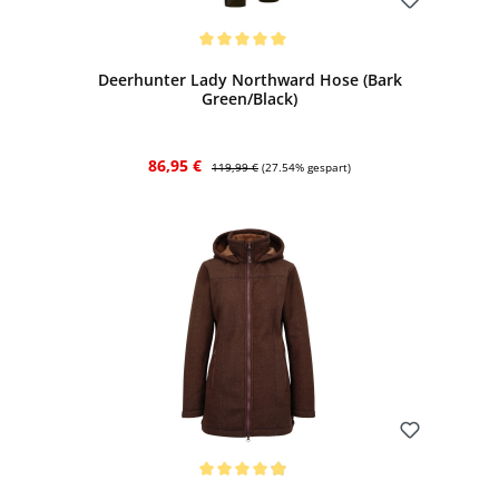
Bewerten
Durchschnittliche Bewertung von 5 von 5 Sternen
Deerhunter Lady Northward Hose (Bark
Green/Black)
Verkaufspreis:
Regulärer Preis:
86,95 €
119,99 €
(27.54% gespart)
Bewerten
Durchschnittliche Bewertung von 4.9 von 5 Sternen