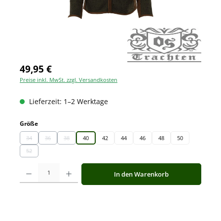
49,95 €
Preise inkl. MwSt. zzgl. Versandkosten
Lieferzeit: 1–2 Werktage
auswählen
Größe
34
36
38
40
42
44
46
48
50
(Diese Option ist zurzeit nicht verfügbar.)
(Diese Option ist zurzeit nicht verfügbar.)
(Diese Option ist zurzeit nicht verfügbar.)
52
(Diese Option ist zurzeit nicht verfügbar.)
Produkt Anzahl: Gib den gewünschten Wert ein oder benutze die Schaltfläche
In den Warenkorb