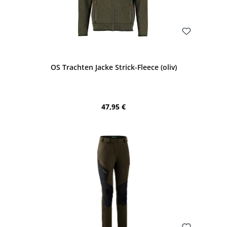
Bewerten
OS Trachten Jacke Strick-Fleece (oliv)
Regulärer Preis:
47,95 €