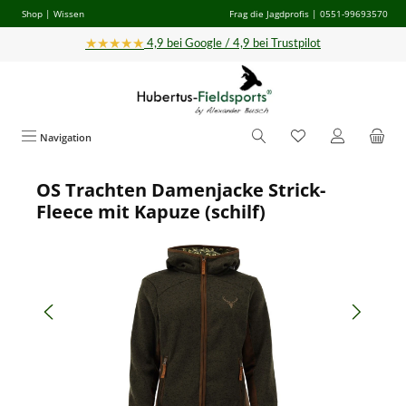
Shop
|
Wissen
Frag die Jagdprofis
| 0551-99693570
Zum Hauptinhalt springen
★★★★★
4,9 bei Google / 4,9 bei Trustpilot
Navigation
OS Trachten Damenjacke Strick-
Bildergalerie überspringen
Fleece mit Kapuze (schilf)