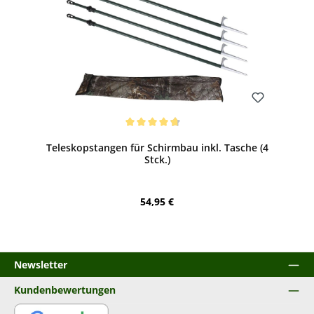
Bewerten
Durchschnittliche Bewertung von 4.8 von 5 Sternen
Teleskopstangen für Schirmbau inkl. Tasche (4
Stck.)
Regulärer Preis:
54,95 €
Newsletter
Kundenbewertungen