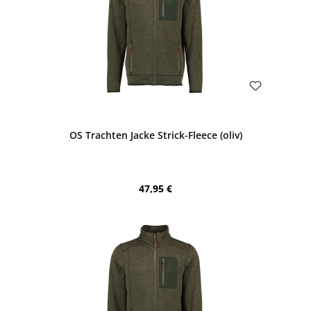
Bewerten
OS Trachten Jacke Strick-Fleece (oliv)
Regulärer Preis:
47,95 €