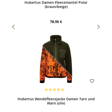
Hubertus Damen-Fleecemantel Polar
(braun/beige)
Regulärer Preis:
78,95 €
Bewerten
Durchschnittliche Bewertung von 5 von 5 Sternen
Hubertus Wendefleecejacke Damen Tarn und
Warn (oliv)