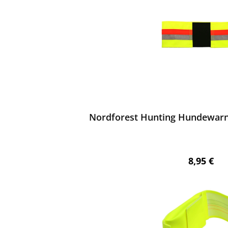
ewerten
Nordforest Hunting Hundewarn
Regulärer
8,95 €