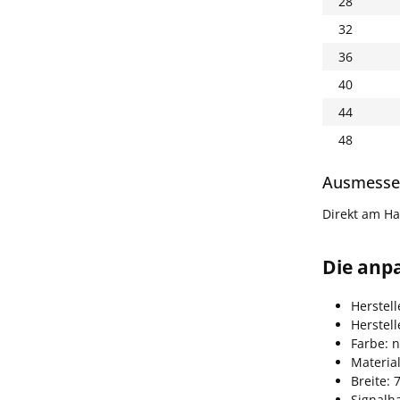
28
32
36
40
44
48
Ausmesse
Direkt am Ha
Die anp
Herstell
Herstel
Farbe: 
Materia
Breite: 
Signalh