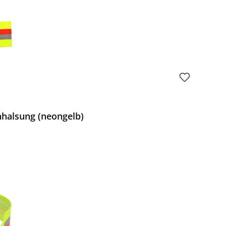
halsung (neongelb)
 Preis: