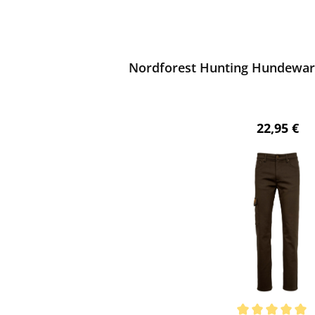
ewerten
Nordforest Hunting Hundewar
Regulärer 
22,95 €
ewerten