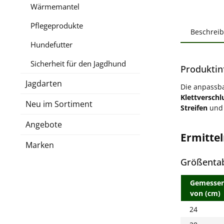
Wärmemantel
Pflegeprodukte
Beschrei
Hundefutter
Sicherheit für den Jagdhund
Produktin
Jagdarten
Die anpassb
Klettverschl
Neu im Sortiment
Streifen
und
Angebote
Ermitte
Marken
Größentab
Gemessen
von (cm)
24