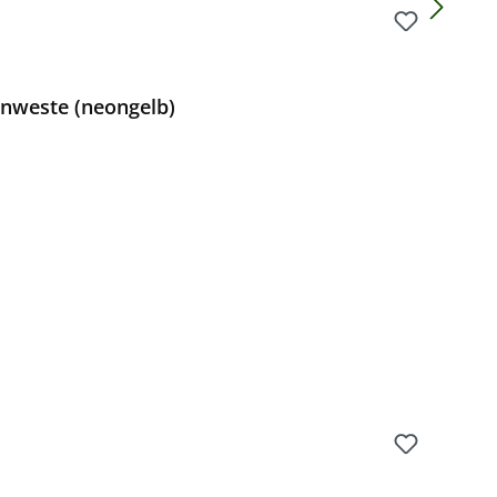
nweste (neongelb)
Preis: