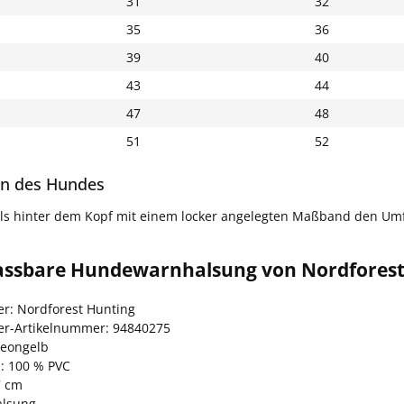
31
32
35
36
39
40
43
44
47
48
51
52
n des Hundes
ls hinter dem Kopf mit einem locker angelegten Maßband den Um
assbare Hundewarnhalsung von Nordforest 
er: Nordforest Hunting
ler-Artikelnummer: 94840275
neongelb
l: 100 % PVC
7 cm
alsung