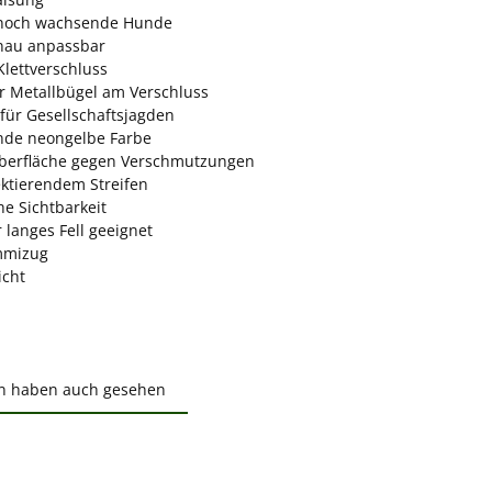
 noch wachsende Hunde
nau anpassbar
Klettverschluss
r Metallbügel am Verschluss
 für Gesellschaftsjagden
nde neongelbe Farbe
Oberfläche gegen Verschmutzungen
ektierendem Streifen
he Sichtbarkeit
 langes Fell geeignet
mmizug
icht
n haben auch gesehen
ktgalerie überspringen