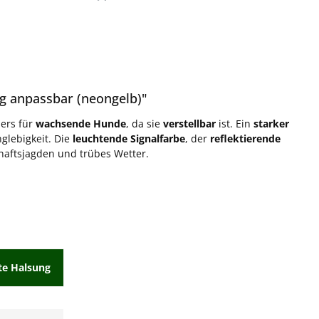
g anpassbar (neongelb)"
ers für
wachsende Hunde
, da sie
verstellbar
ist. Ein
starker
glebigkeit. Die
leuchtende Signalfarbe
, der
reflektierende
haftsjagden und trübes Wetter.
te Halsung