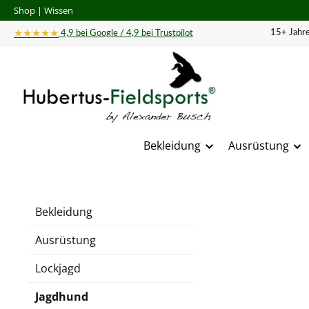
Shop
|
Wissen
 Hauptinhalt springen
Zur Suche springen
Zur Hauptnavigation springen
★★★★★
15+ Jahre
4,9 bei Google / 4,9 bei Trustpilot
Bekleidung
Ausrüstung
Bildergal
Bekleidung
Ausrüstung
Lockjagd
Jagdhund