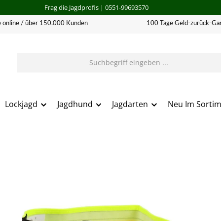
Frag die Jagdprofis
| 0551-99693570
 online / über 150.000 Kunden
100 Tage Geld-zurück-Gar
Lockjagd
Jagdhund
Jagdarten
Neu Im Sorti
erie überspringen