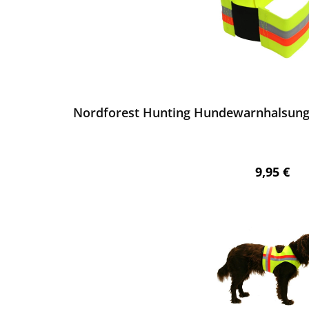
ewerten
Nordforest Hunting Hundewarnhalsung 
Regulärer
9,95 €