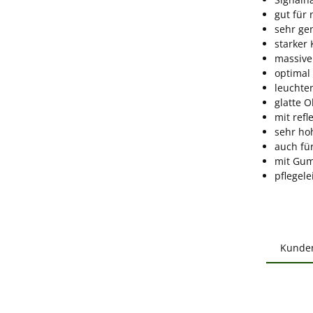
gut für
sehr ge
starker 
massive
optimal
leuchte
glatte 
mit refl
sehr ho
auch für
mit Gu
pflegele
Kunde
Produ