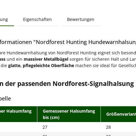
bung
Eigenschaften
Bewertungen
formationen "Nordforest Hunting Hundewarnhalsun
are Hundewarnhalsung von Nordforest Hunting eignet sich besond
uss
und ein
massiver Metallbügel
sorgen für sicheren Halt und Lan
 die
glatte, pflegeleichte Oberfläche
machen sie ideal für Gesellsc
ln der passenden Nordforest-Signalhalsung
elle
er Halsumfang
Gemessener Halsumfang
Größenvarian
bis (cm)
27
28