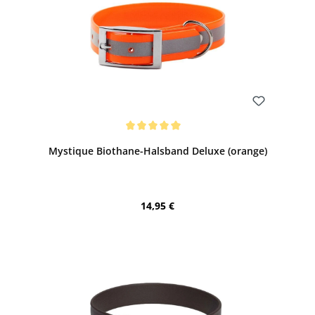
Bewerten
Durchschnittliche Bewertung von 5 von 5 Sternen
Mystique Biothane-Halsband Deluxe (orange)
Regulärer Preis:
14,95 €