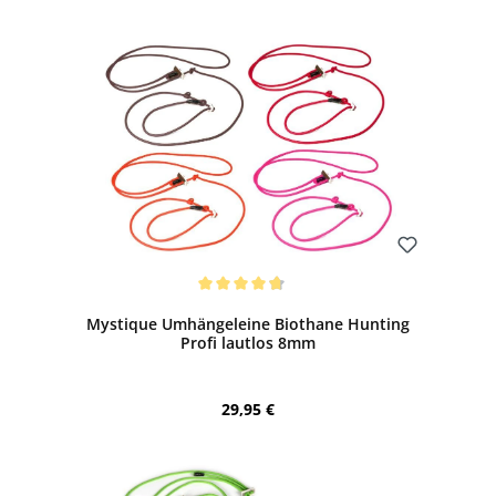
Bewerten
Durchschnittliche Bewertung von 4.67 von 5 Sternen
Mystique Umhängeleine Biothane Hunting
Profi lautlos 8mm
Regulärer Preis:
29,95 €