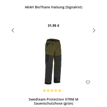
Durchschnittliche Bewertung von 5 von 5 Sternen
AKAH BioThane Halsung (Signalrot)
Regulärer Preis:
31,95 €
Bewerten
Durchschnittliche Bewertung von 5 von 5 Sternen
Swedteam Protection XTRM M
Sauenschutzhose (grün)