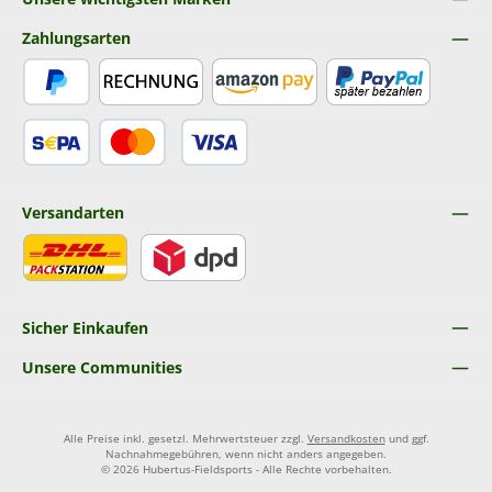
Zahlungsarten
PayPal
Rechnung
Amazon Pay
Später Bezahlen
SEPA Lastschrift
Kredit- oder Debitkarte
Versandarten
DHL
DPD
Sicher Einkaufen
Unsere Communities
Alle Preise inkl. gesetzl. Mehrwertsteuer zzgl.
Versandkosten
und ggf.
Nachnahmegebühren, wenn nicht anders angegeben.
© 2026 Hubertus-Fieldsports - Alle Rechte vorbehalten.