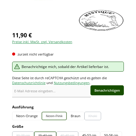
11,90 €
Preise inkl. MwSt. zzgl. Versandkosten
zurzeit nicht verfügbar
Benachrichtige mich, sobald der Artikel lieferbar ist.
Diese Seite ist durch reCAPTCHA geschützt und es gelten die
Datenschutzrichtlinie
und
Nutzungsbedingungen
.
Benachrichtigen
auswählen
Ausführung
Neon-Orange
Neon-Pink
Braun
Khaki
(Diese Option ist zurzeit nicht verfügbar.)
(Diese Option ist zurzeit nicht
auswählen
Größe
30-38 cm
35-43 cm
40-48 cm
45-53 cm
50-58 cm