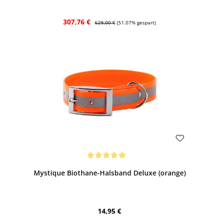
Verkaufspreis:
Regulärer Preis:
307,76 €
629,00 €
(51.07% gespart)
Bewerten
Durchschnittliche Bewertung von 5 von 5 Sternen
Mystique Biothane-Halsband Deluxe (orange)
Regulärer Preis:
14,95 €