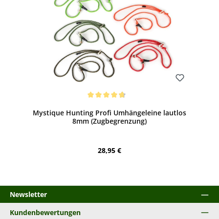
Bewerten
Durchschnittliche Bewertung von 4.87 von 5 Sternen
Mystique Hunting Profi Umhängeleine lautlos
8mm (Zugbegrenzung)
Regulärer Preis:
28,95 €
Newsletter
Kundenbewertungen