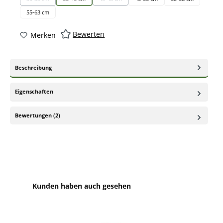
(Diese Option ist zurzeit nicht verfügbar.)
(Diese Option ist zurzeit nicht verfügbar.)
(Diese Option ist zurzeit nicht verfügbar.)
55-63 cm
Bewerten
Merken
Beschreibung
Eigenschaften
Bewertungen (2)
Produktgalerie überspringen
Kunden haben auch gesehen