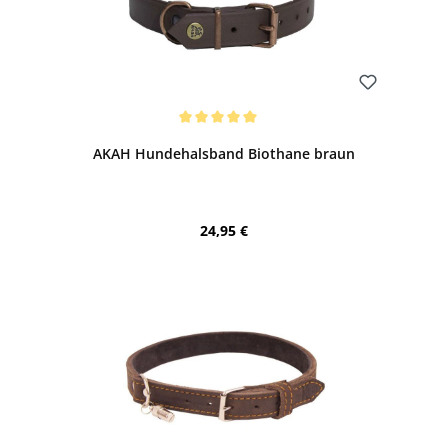
Bewerten
Durchschnittliche Bewertung von 5 von 5 Sternen
AKAH Hundehalsband Biothane braun
Regulärer Preis:
24,95 €