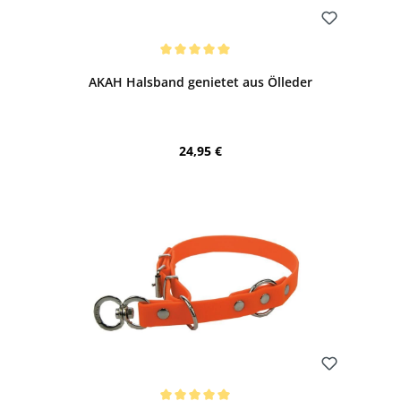
Bewerten
Durchschnittliche Bewertung von 5 von 5 Sternen
AKAH Halsband genietet aus Ölleder
Regulärer Preis:
24,95 €
Bewerten