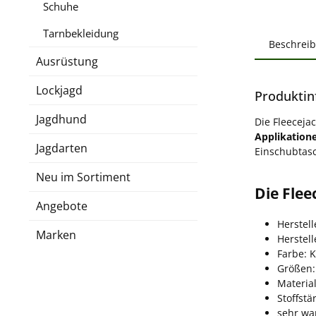
Schuhe
Tarnbekleidung
Beschrei
Ausrüstung
Lockjagd
Produktin
Jagdhund
Die Fleeceja
Applikation
Jagdarten
Einschubtasc
Neu im Sortiment
Die Flee
Angebote
Herstell
Marken
Herstel
Farbe: 
Größen:
Material
Stoffstä
sehr w