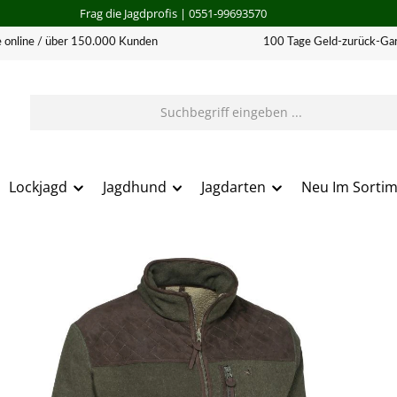
Frag die Jagdprofis
| 0551-99693570
 online / über 150.000 Kunden
100 Tage Geld-zurück-Gar
Lockjagd
Jagdhund
Jagdarten
Neu Im Sorti
erie überspringen