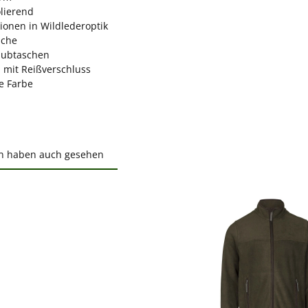
olierend
ionen in Wildlederoptik
sche
hubtaschen
 mit Reißverschluss
e Farbe
n haben auch gesehen
ktgalerie überspringen