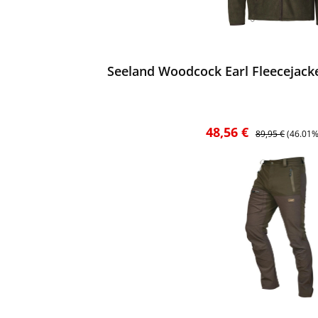
ewerten
Seeland Woodcock Earl Fleecejack
Verkaufspreis:
Regulärer Preis:
48,56 €
89,95 €
(46.01%
ewerten