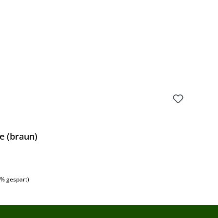
e (braun)
:
8% gespart)