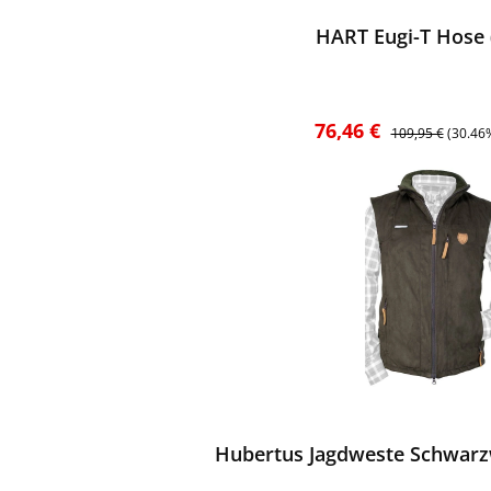
HART Eugi-T Hose 
Verkaufspreis:
Regulärer Preis:
76,46 €
109,95 €
(30.46
ewerten
Hubertus Jagdweste Schwarzw