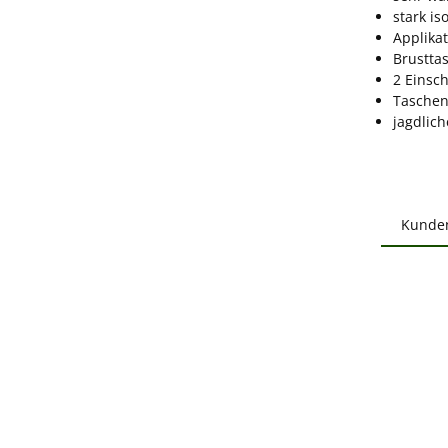
stark is
Applikat
Brustta
2 Einsc
Taschen
jagdlich
Kunde
Produ