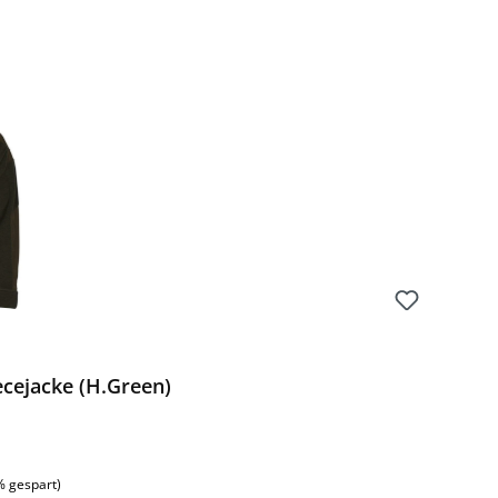
Preis:
cejacke (H.Green)
% gespart)