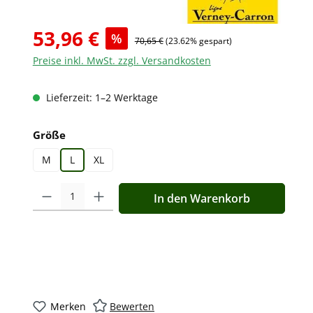
53,96 €
%
70,65 €
(23.62% gespart)
Preise inkl. MwSt. zzgl. Versandkosten
Lieferzeit: 1–2 Werktage
auswählen
Größe
M
L
XL
Produkt Anzahl: Gib den gewünschten Wert ein oder benutz
In den Warenkorb
Merken
Bewerten