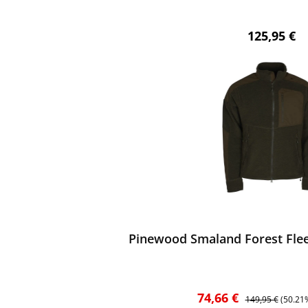
Regulärer 
125,95 €
ewerten
Pinewood Smaland Forest Flee
Verkaufspreis:
Regulärer Preis:
74,66 €
149,95 €
(50.21