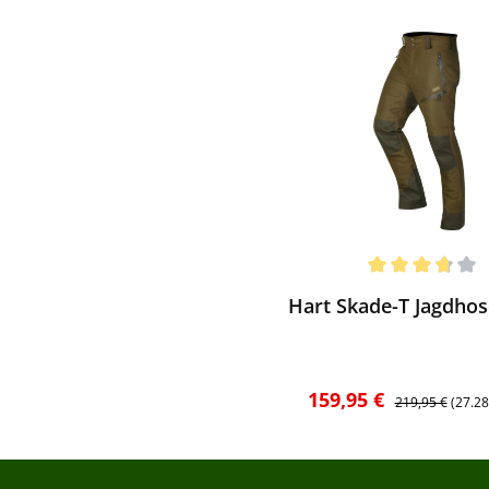
ewerten
chnittliche Bewertung von 3.67 von 5 Sternen
Hart Skade-T Jagdhos
Verkaufspreis:
Regulärer Preis
159,95 €
219,95 €
(27.2