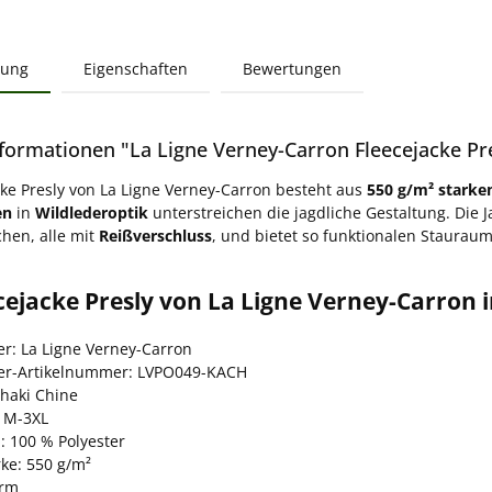
bung
Eigenschaften
Bewertungen
formationen "La Ligne Verney-Carron Fleecejacke Pre
cke Presly von La Ligne Verney-Carron besteht aus
550 g/m² starke
en
in
Wildlederoptik
unterstreichen die jagdliche Gestaltung. Die 
hen, alle mit
Reißverschluss
, und bietet so funktionalen Stauraum
cejacke Presly von La Ligne Verney-Carron 
er: La Ligne Verney-Carron
ler-Artikelnummer: LVPO049-KACH
Khaki Chine
 M-3XL
: 100 % Polyester
rke: 550 g/m²
arm