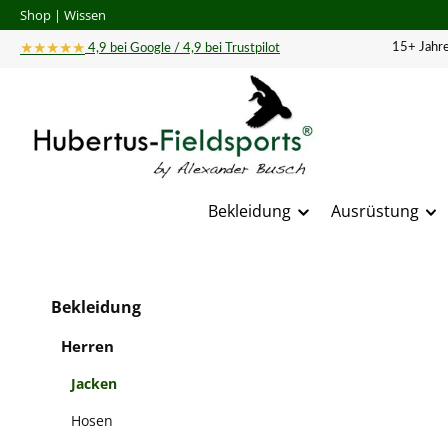
Shop
|
Wissen
 Hauptinhalt springen
Zur Suche springen
Zur Hauptnavigation springen
★★★★★
15+ Jahre
4,9 bei Google / 4,9 bei Trustpilot
Bekleidung
Ausrüstung
Bildergal
Bekleidung
Herren
Jacken
Hosen