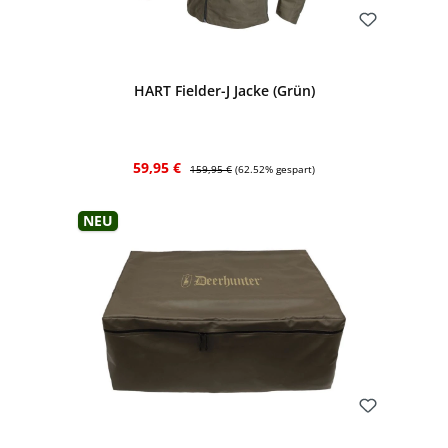
Bewerten
HART Fielder-J Jacke (Grün)
Verkaufspreis:
Regulärer Preis:
59,95 €
159,95 €
(62.52% gespart)
Neu
Bewerten