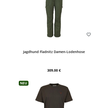
Bewerten
Jagdhund Fladnitz Damen-Lodenhose
Regulärer Preis:
309,00 €
Neu