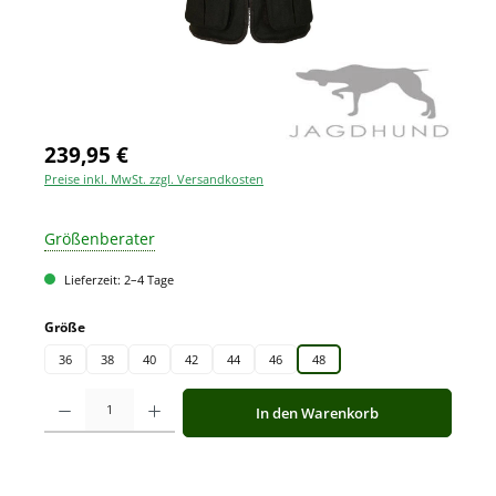
239,95 €
Preise inkl. MwSt. zzgl. Versandkosten
Größenberater
Lieferzeit: 2–4 Tage
auswählen
Größe
36
38
40
42
44
46
48
Produkt Anzahl: Gib den gewünschten Wert ein oder benutze die Schaltfläche
In den Warenkorb