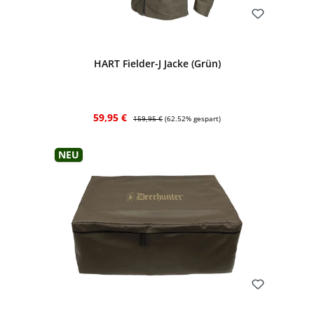
Bewerten
HART Fielder-J Jacke (Grün)
Verkaufspreis:
Regulärer Preis:
59,95 €
159,95 €
(62.52% gespart)
Neu
Bewerten