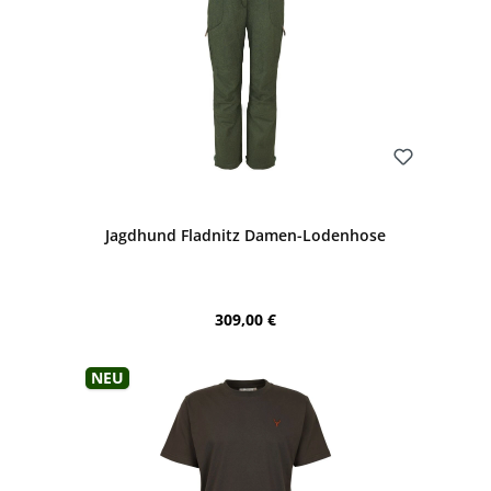
Bewerten
Jagdhund Fladnitz Damen-Lodenhose
Regulärer Preis:
309,00 €
Neu