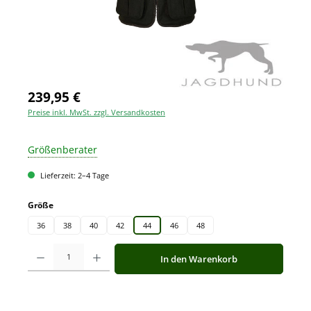
239,95 €
Preise inkl. MwSt. zzgl. Versandkosten
Größenberater
Lieferzeit: 2–4 Tage
auswählen
Größe
36
38
40
42
44
46
48
Produkt Anzahl: Gib den gewünschten Wert ein oder benutze die Schaltfläche
In den Warenkorb