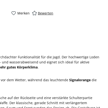
Merken
Bewerten
chdachter Funktionalität für die Jagd. Der hochwertige Loden
 und wasserabweisend und eignet sich ideal für aktive
sehr gutes Körperklima
.
ig vor dem Wetter, während das leuchtende
Signalorange
die
sche auf der Rückseite und eine verstärkte Schulterpartie
ffe. Der klassische, gerade Schnitt mit verlängertem
en, Saum und Front runden das Design ab. Die Gestaltung ist