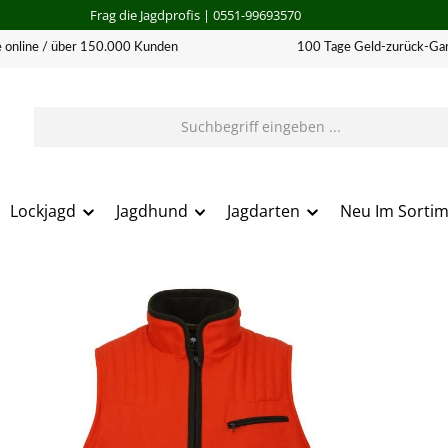
Frag die Jagdprofis
| 0551-99693570
 online / über 150.000 Kunden
100 Tage Geld-zurück-Gar
Lockjagd
Jagdhund
Jagdarten
Neu Im Sorti
erie überspringen