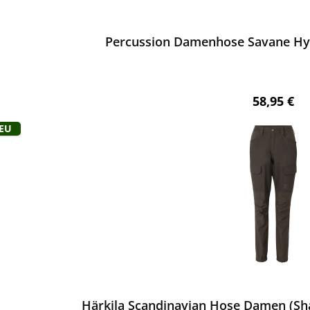
ewerten
Percussion Damenhose Savane Hyp
Regulärer 
58,95 €
Neu
ewerten
Härkila Scandinavian Hose Damen (S