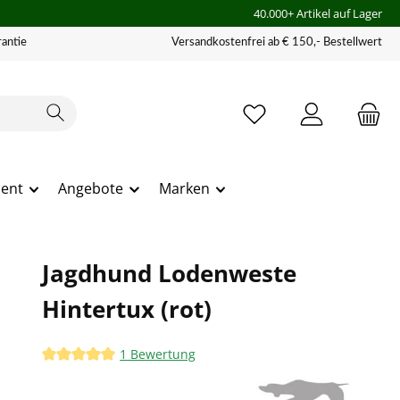
40.000+ Artikel auf Lager
antie
Versandkostenfrei ab € 150,- Bestellwert
ment
Angebote
Marken
Jagdhund Lodenweste
Hintertux (rot)
1 Bewertung
Durchschnittliche Bewertung von 5 von 5 Sternen