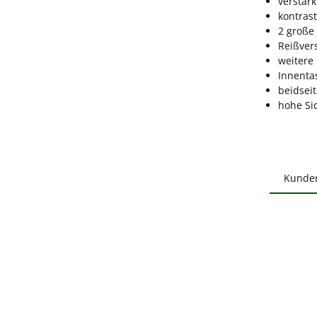
verstärk
kontras
2 große
Reißver
weitere
Innenta
beidsei
hohe Si
Kunde
Produ