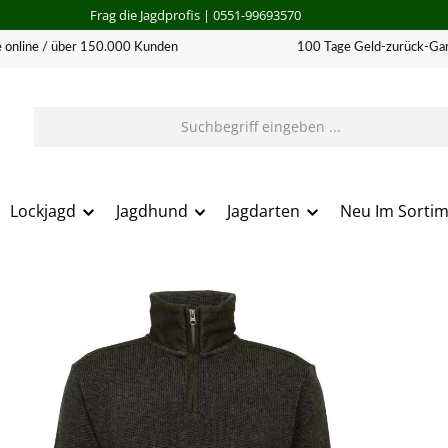
Frag die Jagdprofis
| 0551-99693570
 online / über 150.000 Kunden
100 Tage Geld-zurück-Gar
Lockjagd
Jagdhund
Jagdarten
Neu Im Sorti
erie überspringen