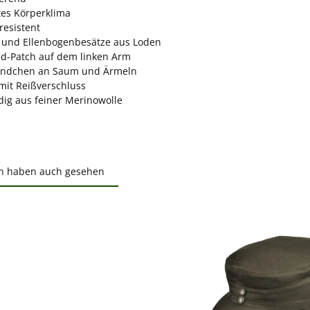
tes Körperklima
resistent
 und Ellenbogenbesätze aus Loden
d-Patch auf dem linken Arm
ündchen an Saum und Ärmeln
mit Reißverschluss
dig aus feiner Merinowolle
n haben auch gesehen
ktgalerie überspringen