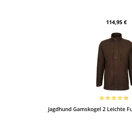
Regulärer 
114,95 €
ewerten
chnittliche Bewertung von 4.75 von 5 Sternen
Jagdhund Gamskogel 2 Leichte Fu