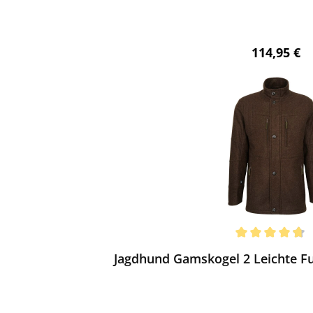
Regulärer 
114,95 €
ewerten
chnittliche Bewertung von 4.75 von 5 Sternen
Jagdhund Gamskogel 2 Leichte Fu