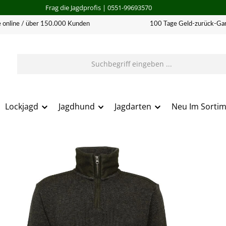
Frag die Jagdprofis
| 0551-99693570
 online / über 150.000 Kunden
100 Tage Geld-zurück-Gar
Lockjagd
Jagdhund
Jagdarten
Neu Im Sorti
erie überspringen