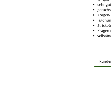
sehr gu
geruchs
Kragen-
Jagdhun
Strickb
Kragen 
vollstän
Kunde
Produ