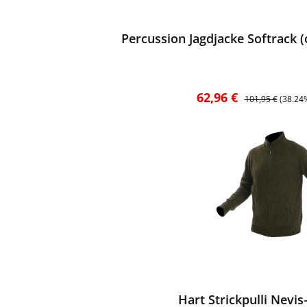
ewerten
Percussion Jagdjacke Softrack (
Verkaufspreis:
Regulärer Preis:
62,96 €
101,95 €
(38.24
ewerten
Hart Strickpulli Nevis