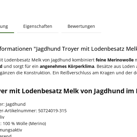
bung
Eigenschaften
Bewertungen
formationen "Jagdhund Troyer mit Lodenbesatz Melk 
mit Lodenbesatz Melk von Jagdhund kombiniert
feine Merinowolle
m
nd
und sorgt für ein
angenehmes Körperklima
. Besätze aus Loden
änzen die Konstruktion. Ein Reißverschluss am Kragen und der d
yer mit Lodenbesatz Melk von Jagdhund im 
ler: Jagdhund
ler-Artikelnummer: 50724019-315
liv
: 100 % Wolle (Merino)
tmungsaktiv
erend