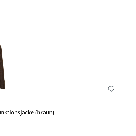
Preis:
nktionsjacke (braun)