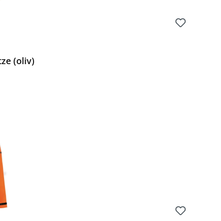
e (oliv)
Preis: