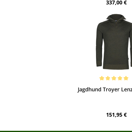
Regulärer 
337,00 €
ewerten
chnittliche Bewertung von 5 von 5 Sternen
Jagdhund Troyer Lenzi
Regulärer 
151,95 €