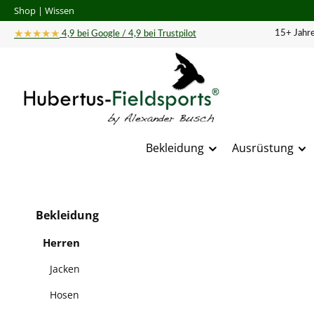
Shop
|
Wissen
 Hauptinhalt springen
Zur Suche springen
Zur Hauptnavigation springen
★★★★★
15+ Jahre
4,9 bei Google / 4,9 bei Trustpilot
Bekleidung
Ausrüstung
Bildergal
Bekleidung
Herren
Jacken
Hosen