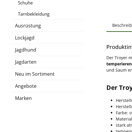
Schuhe
Tarnbekleidung
Ausrüstung
Beschrei
Lockjagd
Produktin
Jagdhund
Der Troyer 
Jagdarten
temperiere
und Saum erg
Neu im Sortiment
Angebote
Der Tro
Marken
Herstel
Herstel
Farbe: o
Material
stark a
temperi