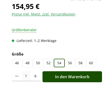
154,95 €
Preise inkl. MwSt. zzgl. Versandkosten
Größenberater
Lieferzeit: 1–2 Werktage
auswählen
Größe
46
48
50
52
54
56
58
60
Produkt Anzahl: Gib den gewünschten Wert ein oder benutz
In den Warenkorb