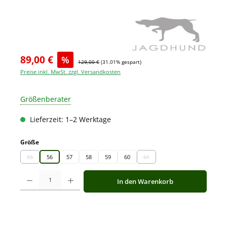
89,00 €
%
129,00 €
(31.01% gespart)
Preise inkl. MwSt. zzgl. Versandkosten
Größenberater
Lieferzeit: 1–2 Werktage
auswählen
Größe
55
56
57
58
59
60
61
(Diese Option ist zurzeit nicht verfügbar.)
(Diese Option ist zurzeit nicht ve
Produkt Anzahl: Gib den gewünschten Wert ein oder benutze die Schaltfläche
In den Warenkorb