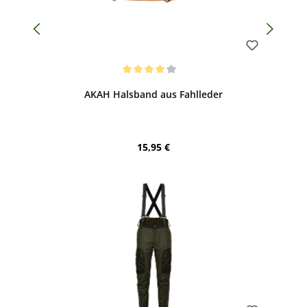
Bewerten
Durchschnittliche Bewertung von 4 von 5 Sternen
AKAH Halsband aus Fahlleder
Regulärer Preis:
15,95 €