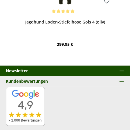
Bewerten
Durchschnittliche Bewertung von 5 von 5 Sternen
Jagdhund Loden-Stiefelhose Gols 4 (oliv)
Regulärer Preis:
299,95 €
Newsletter
Kundenbewertungen