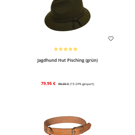
Bewerten
Durchschnittliche Bewertung von 5 von 5 Sternen
Jagdhund Hut Pisching (grün)
Verkaufspreis:
Regulärer Preis:
79,95 €
99,00 €
(19.24% gespart)