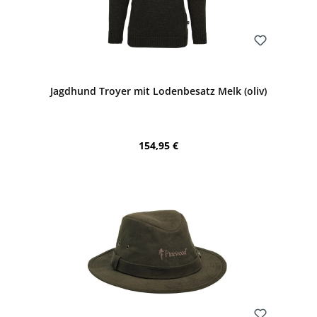
Bewerten
Jagdhund Troyer mit Lodenbesatz Melk (oliv)
Regulärer Preis:
154,95 €