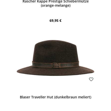
Rascher Kappe Prestige Schiebermütze
(orange-melange)
Regulärer Preis:
69,95 €
Bewerten
Blaser Traveller Hut (dunkelbraun meliert)