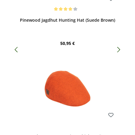
Bewerten
Durchschnittliche Bewertung von 4 von 5 Sternen
Pinewood Jagdhut Hunting Hat (Suede Brown)
Regulärer Preis:
50,95 €
Bewerten