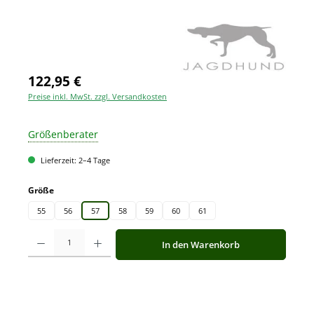
122,95 €
Preise inkl. MwSt. zzgl. Versandkosten
Größenberater
Lieferzeit: 2–4 Tage
auswählen
Größe
55
56
57
58
59
60
61
Produkt Anzahl: Gib den gewünschten Wert ein oder benutze die Schaltfläche
In den Warenkorb