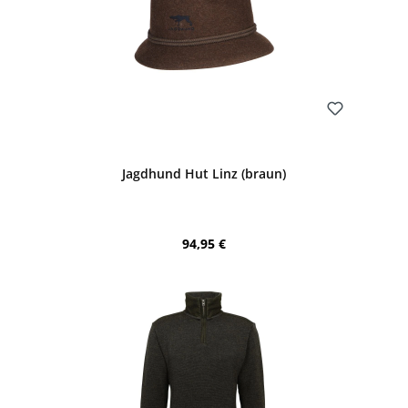
Bewerten
Jagdhund Hut Linz (braun)
Regulärer Preis:
94,95 €