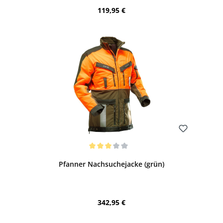
Regulärer Preis:
119,95 €
Bewerten
Durchschnittliche Bewertung von 3 von 5 Sternen
Pfanner Nachsuchejacke (grün)
Regulärer Preis:
342,95 €