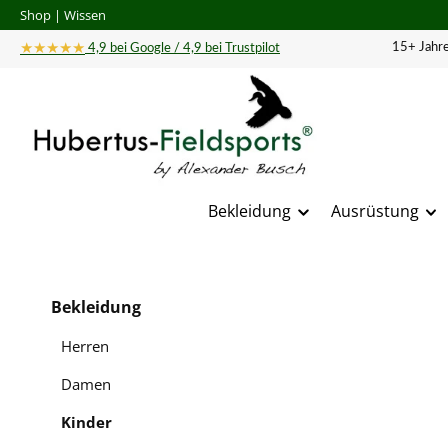
Shop
|
Wissen
 Hauptinhalt springen
Zur Suche springen
Zur Hauptnavigation springen
★★★★★
15+ Jahre
4,9 bei Google / 4,9 bei Trustpilot
Bekleidung
Ausrüstung
Bildergal
Bekleidung
Herren
Damen
Kinder