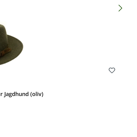
Preis:
 Jagdhund (oliv)
Preis: