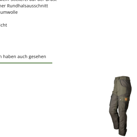
cher Rundhalsausschnitt
aumwolle
icht
n haben auch gesehen
ktgalerie überspringen