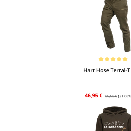
ewerten
chnittliche Bewertung von 5 von 5 Sternen
Hart Hose Terral-T
Verkaufspreis:
Regulärer Preis:
46,95 €
59,95 €
(21.68%