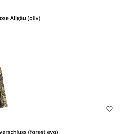
se Allgäu (oliv)
Preis:
erschluss (forest evo)