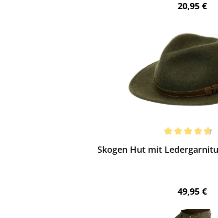
Regulärer 
20,95 €
ewerten
chnittliche Bewertung von 4.75 von 5 Sternen
Skogen Hut mit Ledergarnitur
Regulärer 
49,95 €