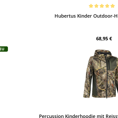
ewerten
chnittliche Bewertung von 5 von 5 Sternen
Hubertus Kinder Outdoor-Ho
Regulärer 
68,95 €
Neu
ewerten
Percussion Kinderhoodie mit Reissv