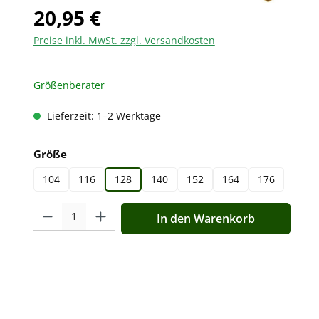
20,95 €
Preise inkl. MwSt. zzgl. Versandkosten
Größenberater
Lieferzeit: 1–2 Werktage
auswählen
Größe
104
116
128
140
152
164
176
Produkt Anzahl: Gib den gewünschten Wert ein oder benutz
In den Warenkorb