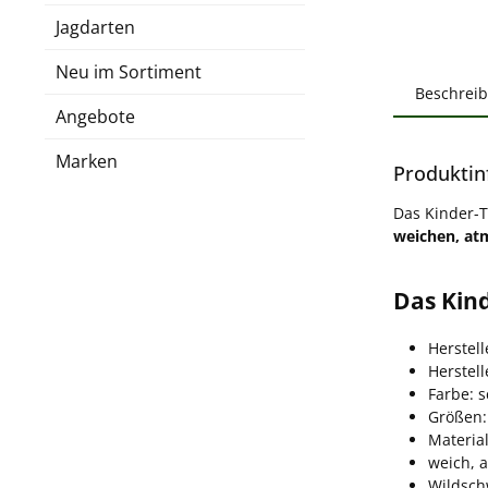
Jagdarten
Neu im Sortiment
Beschrei
Angebote
Marken
Produktin
Das Kinder-T
weichen, at
Das Kin
Herstell
Herstel
Farbe: s
Größen:
Materia
weich, 
Wildschw