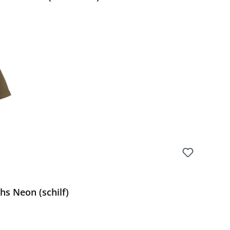
Preis:
hs Neon (schilf)