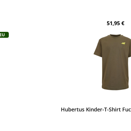
Regulärer 
51,95 €
Neu
ewerten
Hubertus Kinder-T-Shirt Fuc