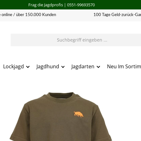
Frag die Jagdprofis
| 0551-99693570
 online / über 150.000 Kunden
100 Tage Geld-zurück-Gar
Lockjagd
Jagdhund
Jagdarten
Neu Im Sorti
erie überspringen