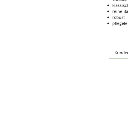
klassis
reine B
robust
pflegele
Kunde
Produ