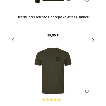
Bewerten
Deerhunter leichte Fleecejacke Atlas (Timber)
Regulärer Preis:
35,95 €
Bewerten
Durchschnittliche Bewertung von 5 von 5 Sternen