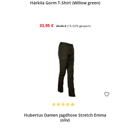
Härkila Gorm T-Shirt (Willow green)
Verkaufspreis:
Regulärer Preis:
33,95 €
39,95 €
(15.02% gespart)
Bewerten
Durchschnittliche Bewertung von 4.8 von 5 Sternen
Hubertus Damen Jagdhose Stretch Emma
(oliv)