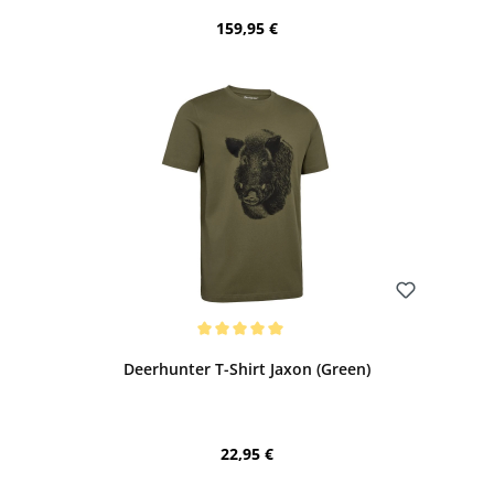
Regulärer Preis:
159,95 €
Bewerten
Durchschnittliche Bewertung von 5 von 5 Sternen
Deerhunter T-Shirt Jaxon (Green)
Regulärer Preis:
22,95 €