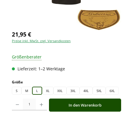
21,95 €
Preise inkl. MwSt. zzgl. Versandkosten
Größenberater
Lieferzeit: 1–2 Werktage
auswählen
Größe
S
M
L
XL
XXL
3XL
4XL
5XL
6XL
Produkt Anzahl: Gib den gewünschten Wert ein oder benutze die Schaltfläche
In den Warenkorb