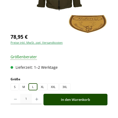
78,95 €
Preise inkl. MwSt. zzgl. Versandkosten
Größenberater
Lieferzeit: 1–2 Werktage
auswählen
Größe
S
M
L
XL
XXL
3XL
Produkt Anzahl: Gib den gewünschten Wert ein oder benutze die Schaltfläche
In den Warenkorb