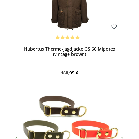
Bewerten
Durchschnittliche Bewertung von 5 von 5 Sternen
Hubertus Thermo-Jagdjacke OS 60 Miporex
(vintage brown)
Regulärer Preis:
160,95 €