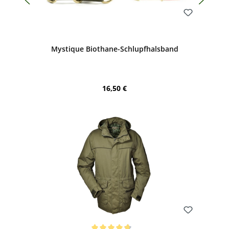
Bewerten
Mystique Biothane-Schlupfhalsband
Regulärer Preis:
16,50 €
Bewerten