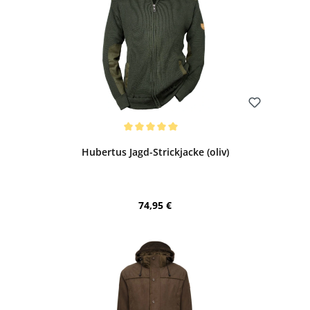
Bewerten
Durchschnittliche Bewertung von 5 von 5 Sternen
Hubertus Jagd-Strickjacke (oliv)
Regulärer Preis:
74,95 €