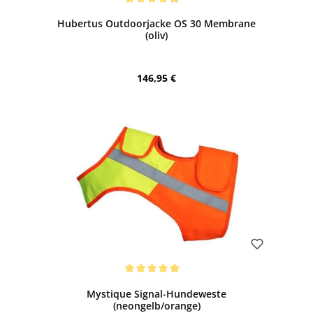
Durchschnittliche Bewertung von 4.7 von 5 Sternen
Hubertus Outdoorjacke OS 30 Membrane
(oliv)
Regulärer Preis:
146,95 €
Bewerten
Durchschnittliche Bewertung von 5 von 5 Sternen
Mystique Signal-Hundeweste
(neongelb/orange)