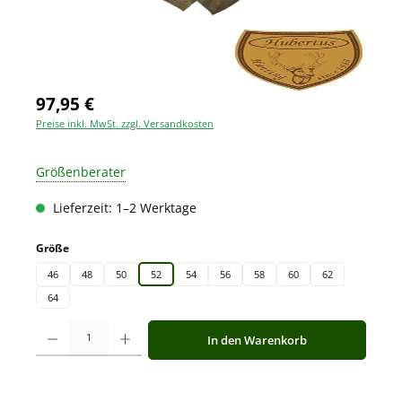
97,95 €
Preise inkl. MwSt. zzgl. Versandkosten
Größenberater
Lieferzeit: 1–2 Werktage
auswählen
Größe
46
48
50
52
54
56
58
60
62
64
Produkt Anzahl: Gib den gewünschten Wert ein oder benutze die Schaltfläche
In den Warenkorb