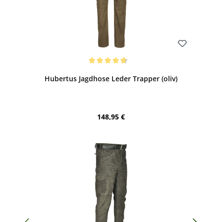
Bewerten
Durchschnittliche Bewertung von 4.71 von 5 Sternen
Hubertus Jagdhose Leder Trapper (oliv)
Regulärer Preis:
148,95 €