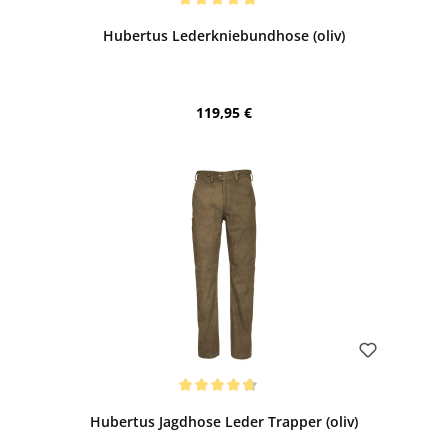
Durchschnittliche Bewertung von 5 von 5 Sternen
Hubertus Lederkniebundhose (oliv)
Regulärer Preis:
119,95 €
Bewerten
Durchschnittliche Bewertung von 4.71 von 5 Sternen
Hubertus Jagdhose Leder Trapper (oliv)