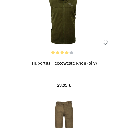
Bewerten
Durchschnittliche Bewertung von 4 von 5 Sternen
Hubertus Fleeceweste Rhön (oliv)
Regulärer Preis:
29,95 €