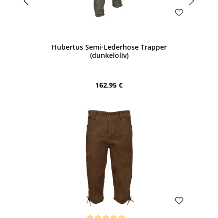
Bewerten
Hubertus Semi-Lederhose Trapper
(dunkeloliv)
Regulärer Preis:
162,95 €
Bewerten