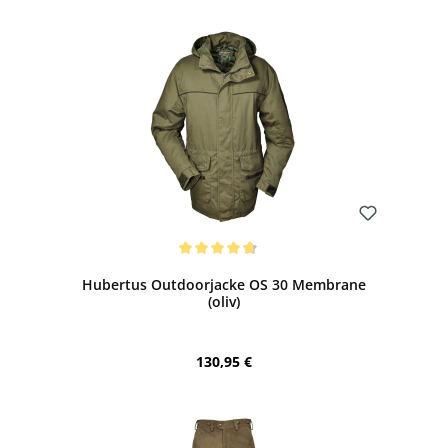
Bewerten
Durchschnittliche Bewertung von 4.7 von 5 Sternen
Hubertus Outdoorjacke OS 30 Membrane
(oliv)
Regulärer Preis:
130,95 €