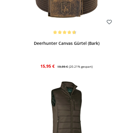
Bewerten
Durchschnittliche Bewertung von 4.75 von 5 Sternen
Deerhunter Canvas Gürtel (Bark)
Verkaufspreis:
Regulärer Preis:
15,95 €
19,99 €
(20.21% gespart)