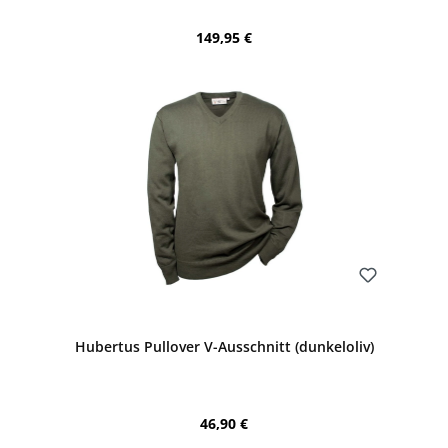
Regulärer Preis:
149,95 €
Bewerten
Hubertus Pullover V-Ausschnitt (dunkeloliv)
Regulärer Preis:
46,90 €