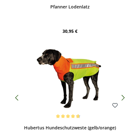
Durchschnittliche Bewertung von 5 von 5 Sternen
Pfanner Lodenlatz
Regulärer Preis:
30,95 €
Bewerten
Durchschnittliche Bewertung von 4.82 von 5 Sternen
Hubertus Hundeschutzweste (gelb/orange)