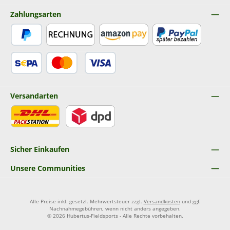
Zahlungsarten
PayPal
Rechnung
Amazon Pay
Später Bezahlen
SEPA Lastschrift
Kredit- oder Debitkarte
Versandarten
DHL
DPD
Sicher Einkaufen
Unsere Communities
Alle Preise inkl. gesetzl. Mehrwertsteuer zzgl.
Versandkosten
und ggf.
Nachnahmegebühren, wenn nicht anders angegeben.
© 2026 Hubertus-Fieldsports - Alle Rechte vorbehalten.