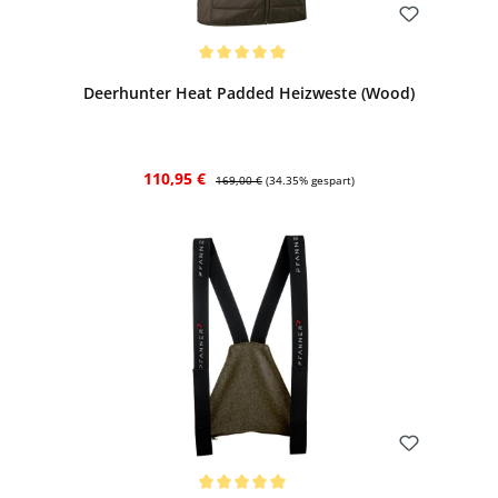
Bewerten
Durchschnittliche Bewertung von 5 von 5 Sternen
Deerhunter Heat Padded Heizweste (Wood)
Verkaufspreis:
Regulärer Preis:
110,95 €
169,00 €
(34.35% gespart)
Bewerten