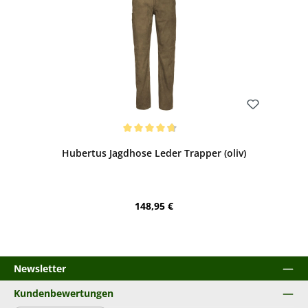
Bewerten
Durchschnittliche Bewertung von 4.71 von 5 Sternen
Hubertus Jagdhose Leder Trapper (oliv)
Regulärer Preis:
148,95 €
Newsletter
Kundenbewertungen