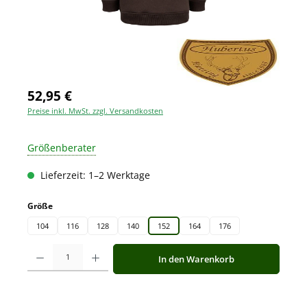
52,95 €
Preise inkl. MwSt. zzgl. Versandkosten
Größenberater
Lieferzeit: 1–2 Werktage
auswählen
Größe
104
116
128
140
152
164
176
Produkt Anzahl: Gib den gewünschten Wert ein oder benutze die Schaltfläche
In den Warenkorb