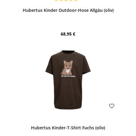
Durchschnittliche Bewertung von 5 von 5 Sternen
Hubertus Kinder Outdoor-Hose Allgäu (oliv)
Regulärer Preis:
68,95 €
Bewerten
Hubertus Kinder-T-Shirt Fuchs (oliv)