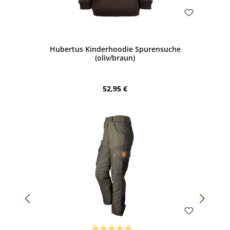
Bewerten
Hubertus Kinderhoodie Spurensuche
(oliv/braun)
Regulärer Preis:
52,95 €
Bewerten