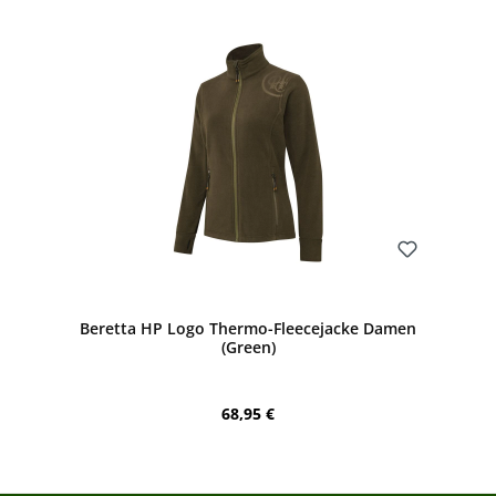
Bewerten
Beretta HP Logo Thermo-Fleecejacke Damen
(Green)
Regulärer Preis:
68,95 €