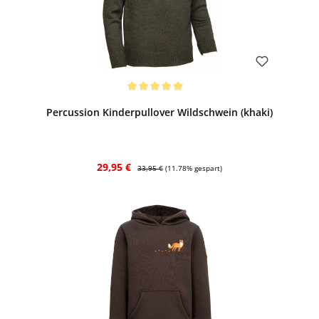
Bewerten
Durchschnittliche Bewertung von 5 von 5 Sternen
Percussion Kinderpullover Wildschwein (khaki)
Verkaufspreis:
Regulärer Preis:
29,95 €
33,95 €
(11.78% gespart)