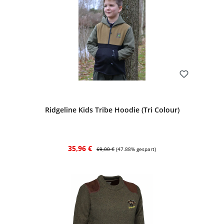
Bewerten
Ridgeline Kids Tribe Hoodie (Tri Colour)
Verkaufspreis:
Regulärer Preis:
35,96 €
69,00 €
(47.88% gespart)